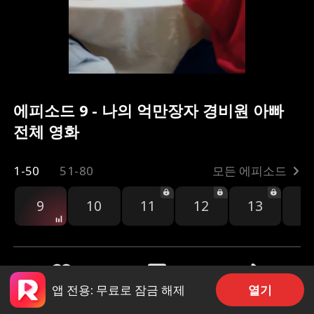
에피소드 9 - 나의 억만장자 경비원 아빠
전체 영화
1-50
51-80
모든 에피소드
9
10
11
12
13
1
열기
앱 전용: 무료로 잠금 해제
공유
2.9k
4.2k