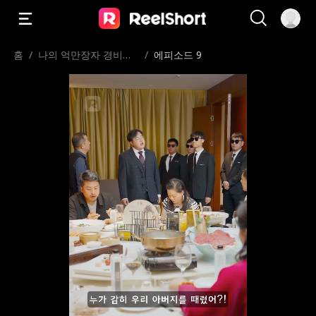
홈
/
나의 억만장자 경비원
/
에피소드 9
아빠