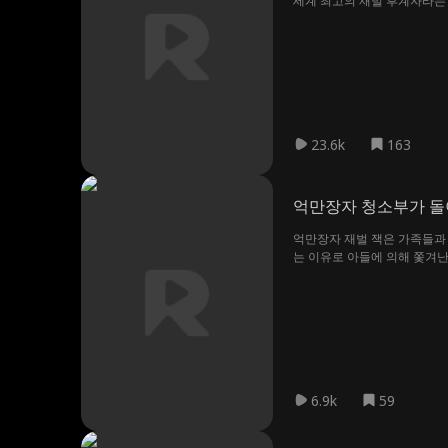
세계 최고의 재벌 후계자라는 
차례다.
23.6k
163
억만장자 청소부가 
억만장자 재벌 잭은 가족들과 
는 이유로 아들에 의해 쫓겨난
두 사람은 계약 결혼을 하게 
은 수십억 달러를 들여 엠마를
6.9k
59