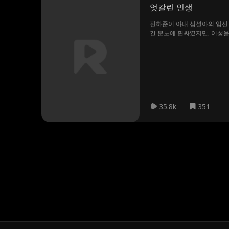
엇갈린 인생
진하준이 아내 심설아의 임신 
간 분노에 휩싸였지만, 이성을
35.8k
351