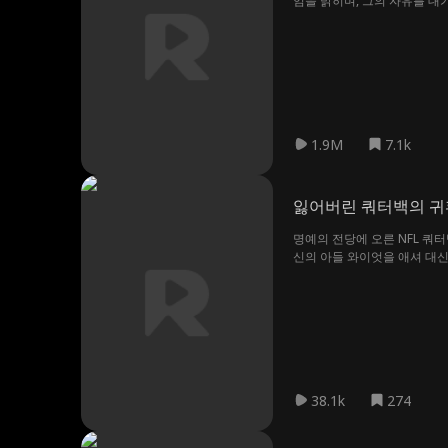
임을 밝히며, 그의 자유를 대
함께 조용히 살아가지만, 과거
만나게 하고, 리암은 애니를 
잃어버린 사랑과 가족을 되찾
1.9M
7.1k
잃어버린 쿼터백의 귀
명예의 전당에 오른 NFL 쿼
신의 아들 와이엇을 애셔 대신
줄 모르는 브래드쇼 가족은 
었던 것. 브래드쇼 가족들은 
38.1k
274