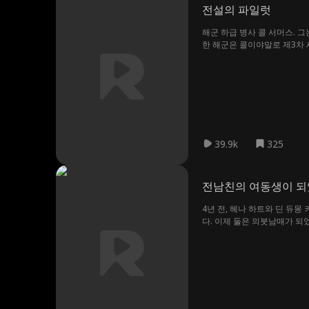
전설의 파일럿
해군 하급 병사 콜 서머스. 
한 해군은 콜이야말로 제3차 
크 거물들, 심지어 그의 발목
39.9k
325
전남친의 여동생이 
4년 전, 헤나 하트와 딘 듀
다. 이제 둘은 의붓남매가 되었