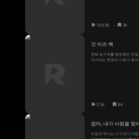
193.9k
3k
갓 이즈 백
한때 농구계를 평정했던 전설적
직이라는 뜻밖의 기회가 찾아온
5.5k
84
엄마, 내가 사랑을 찾
리암과 애니는 누구보다 사랑했