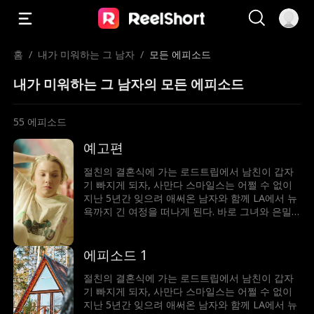
홈
/
내가 미워하는 그 남자
/
모든 에피소드
내가 미워하는 그 남자의 모든 에피소드
55
에피소드
예고편
절친의 결혼식에 가는 로드트립에서 남친이 갑자
기 빠지게 되자, 사만다 스마일스는 어쩔 수 없이
지난 5년간 잊으려 애써온 남자와 함께 LA에서 뉴
욕까지 긴 여정을 떠나게 된다. 바로 그녀와 은밀
한 여름밤을 함께했던 그 남자. 그녀의 모든 첫 경
험을 가져간 남자. 절친의 오빠인 트리스탄 몽고메
리! 친구와의 우정, 그리고 트리스탄과의 (서로에
에피소드 1
게?) 다시 피어나는 감정 사이에서 갈등하는 사만
다는 선택의 기로에 선다. 사만다는 계속 남을 위
절친의 결혼식에 가는 로드트립에서 남친이 갑자
해 살 것인가, 아니면 이번만큼은 자신을 위해 살
기 빠지게 되자, 사만다 스마일스는 어쩔 수 없이
아볼 것인가?!
지난 5년간 잊으려 애써온 남자와 함께 LA에서 뉴