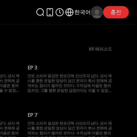
한국어
충전
69
에피소드
EP 3
다. 상사 제
인턴 소피의 일상은 한순간에 산산조각 났다. 상사 제
사 전체에 공
시를 향한 은밀한 망상이 담긴 문자가 회사 전체에 공
 마음은 찢어
개되는 참사가 벌어진 것이다. 수치심에 마음은 찢어
울 수 없었
졌지만, 그를 향한 은밀한 감정까지는 지울 수 없었
의 순간 구
다. 모든 것을 잊으려 애쓰던 그녀를 위기의 순간 구
람은 이제 한
한 건 다름 아닌 제시였다. 심지어 두 사람은 이제 한
교차하는 시
지붕 아래에서 살게 된다. 깊어지는 밤, 교차하는 시
친의 딸. 제
선, 점점 깊어지는 금지된 감정. 소피는 절친의 딸. 제
EP 7
명적인 유혹
시는 도저히 포기할 수 없는 남자. 이 치명적인 유혹
.
은, 애초 계획에 없던 위험한 선택이었다.
다. 상사 제
인턴 소피의 일상은 한순간에 산산조각 났다. 상사 제
사 전체에 공
시를 향한 은밀한 망상이 담긴 문자가 회사 전체에 공
 마음은 찢어
개되는 참사가 벌어진 것이다. 수치심에 마음은 찢어