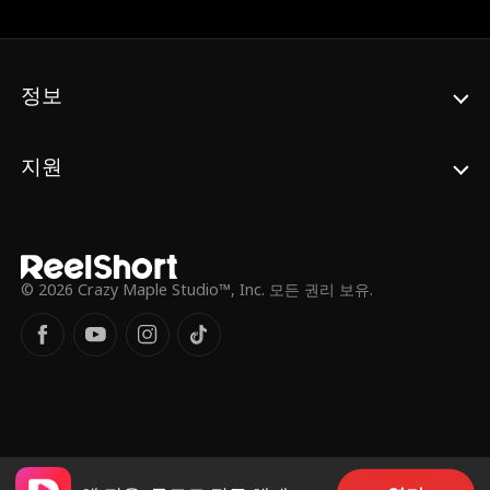
지 않기로 결심한 앤은, 엘리트 출판사의 회장
직을 다시 맡고 조나단을 직무에서 해임한다.
그제야 조나단은 비로소 25년 동안 평범한 주
부로 살아온 아내가 사실은 부유한 상속녀였
정보
음을 깨닫는다.
지원
© 2026 Crazy Maple Studio™, Inc. 모든 권리 보유.