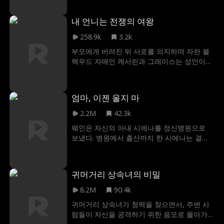
였다. 알고 보니 에단은 전 여자 친구이자 첫사
랑이 자신의 아이를 가질 수 있도록 정자를 기
내 언니는 전쟁의 여왕
증했다. 그리고 지금, 에단이 자기의 전 여자
친구와 그녀의 아이를 이 자리에 있어야 할 가
258.9k
3.2k
족이라는 듯 데리고 집으로 돌아왔다. 나탈리
부모에게 버려진 뒤 서로를 의지하며 자란 블
는 수없이 무너지고, 수없이 참았다가 결국 이
랙우드 자매인 캐서린과 그레이스는 성인이
혼을 결심하게 된다. 에단은 이 모든 것이 끝나
되어 각자의 자리에서 성공을 이뤄냈다. 그러
기 전에 나탈리와의 결혼을 붙잡을 수 있을까?
나 그레이스의 약혼 파티 날, 잠입 작전을 막
아니면, 소중한 여자를 잃었다는 걸 깨닫기도
마친 캐서린이 청소부 복장으로 나타나자, 그
전에 나탈리는 영영 사라져 버릴까?
엄마, 이젠 울지 마
레이스의 시댁 식구와 동창들의 조롱거리가
된다. 약혼자마저 그레이스를 배신하며 모욕하
2.2M
42.3k
는 순간이 오자, 캐서린은 마침내 자신이 전쟁
웨인은 자신의 아내 시에나를 정신병원으로
의 여왕임을 드러내며 자매를 얕본 대가를 모
보냈다. 병원에서 출산까지 한 시에나는 결국
두에게 보여주기로 결심하는데...
죽음을 맞이하고, 웨인은 자신의 딸을 집으로
데려오려 하지만, 교활한 앨리슨에게 속아 다
른 아이를 데려오며, 자신의 딸을 방치하게 된
귀머거리 상속녀의 비밀
다. 하지만 시에나는 죽지 않고 스칼렛이라는
이름으로 웨인과 앨리스에게 접근하여 딸을
8.2M
90.4k
대신해 복수하게 되는데.
귀머거리 상속녀가 청력을 찾으면서, 주변 사
람들이 자신을 공격하기 위한 음모로 몰아가