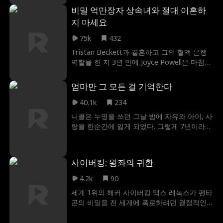
을 루이스 가문에 팔았습니다. 단 한 가지 문제
비밀 억만장자 상속녀와 절대 이혼하
가 있습니다… Adrian Lewis가 혼수상태에 빠
지 마세요
졌습니다!
75k
432
Tristan Beckett과 결혼하고 그의 혈액 은행
역할을 한 지 3년 만에 Joyce Powell은 마침내
그와 이혼합니다! 트리스탄은 조이스가 단지
돈 때문에 그와 결혼한 헛된 소녀라고 생각했
엄마만 그 모든 걸 기억한다
습니다. 그는 그녀가 비밀 억만장자 상속녀라
는 사실을 거의 알지 못했습니다! 트리스탄은
40.1k
234
조이스의 마음을 되찾을 수 있을까요? 아니면
니콜은 누명을 쓰던 그날 밤에 자유와 아이, 사
그녀는 훨씬 더 어린 큐티 파이 윌리엄 포프에
랑을 한순간에 잃게 되었다. 그렇게 7년이라는
게 반하게 될까요?
시간이 흐른 뒤, 그녀는 자신의 삶을 무너뜨렸
던 바로 그 집의 보모가 되어 돌아온다. 한때
니콜의 약혼자였던 이선은 예전의 사랑을 잊
사이버킹: 왕좌의 귀환
지 못하고 여전히 헤어 나오지 못하던 중 정체
를 모르는 새 보모에게 알 수 없는 끌림을 느끼
4.2k
90
기 시작한다. 그러면서 감춰졌던 진실이 서서
세계 1위의 해커 사이버킹 맥스 레녹스가 펜타
히 드러나게 되고, 묻어두었던 기억이 되살아
곤의 비밀을 전 세계에 폭로하려던 결정적인
나게 된다. 그리고 빼앗겼던 딸 릴라가 두 사람
순간, 믿었던 여자친구의 배신으로 옥상 아래
을 다시 잇는 실마리가 되어 준다. 이선은 니콜
로 추락하며 이야기는 시작된다. 기적적으로