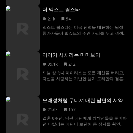
을 알아보지 못하지만, 마음만은 단 한 번도 그
목숨은 건졌지만, 천재적인 해킹 실력만을 남
녀를 잊은 적이 없는데...
더 넥스트 릴스타
긴 채 모든 기억을 잃어버린 맥스. 그런 맥스에
게 다정한 프로그래머 수키 러스킨이 구원의
2.1k
54
손길을 내민다. 두 사람은 맥스의 기억을 되찾
넥스트 릴스타는 미국 전역을 대표하는 남성
고 맥스를 죽이려 했던 배후를 밝혀내기 위해
참가자들이 릴쇼트의 주연 자리를 두고 경쟁
함께 움직이기 시작한다. 과연 맥스는 모든 음
하는 리얼리티 오디션 프로그램으로, 최종 우
모를 물리치고 사이버킹의 왕좌를 되찾을 수
승자는 팬들이 결정한다. 참가자들은 제시 모
있을 것인가?
랄레스와 니콜 매톡스 심사 위원의 멘토링 아
아이가 사치라는 마마보이
래, 팀 제시와 팀 니콜에 합류하여 각자의 스타
성을 개발해 나가게 되며, 일련의 고난도 챌린
35.1k
212
지를 통해 버티컬 영상 업계 최고 전문가 패널
재벌 상속녀 아이리스는 모든 재산을 버리고,
에게 자신의 재능을 선보인다. 이후, 결승전에
자신을 사랑하는 가난한 남자 도리안과 결혼
서 팬들의 투표를 통해 버티컬 논픽션 시리즈
했다. 하지만 결혼 3년, 첫 아이를 기다리던 그
최초로 넥스트 릴스타가 결정된다.
녀의 삶은 시어머니 테사의 통제와 함께 무너
진다. 병원비까지 트집 잡는 테사는 마마보이
모래성처럼 무너져 내린 남편의 서약
남편 도리안을 앞세워 만삭의 아이리스를 괴
롭히기에 이른다. 극심한 고통 속에서도 시어
21.6k
157
머니의 터무니없는 요구와 싸우던 아이리스.
결혼 6주년, 남편 에단에게 깜짝선물을 준비하
더 이상 물러설 곳이 없는 순간, 친정 아버지
던 나탈리는 에단이 보관해 둔 정자를 확인하
알렉이 손주를 위한 거대한 선물과 함께 등장
러 병원을 찾았지만... 이미 오래전에 반출된 뒤
한다.