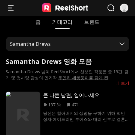
홈
카테고리
브랜드
Samantha Drews
Samantha Drews 영화 모음
Samantha Drews 님이 ReelShort에서 선보인 작품은 총 15편. 금
기 및 첫사랑 감성의 인기작
우연히 세쌍둥이를 갖게 된
...
더 보기
큰 나쁜 남편, 일어나세요!
137.3k
471
당신은 할아버지의 생명을 구하기 위해 억만
장자 에이드리언 루이스와 대리 신부로 결혼
해야 합니다. 당신은 후계자를 낳겠다는 약속
과 함께 500만 달러라는 엄청난 가격에 자신