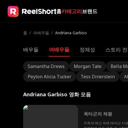
홈
카테고리
브랜드
홈
/
여배우들
/
Andriana Garbiso
배우들
여배우들
정체성
스토리 전
Samantha Drews
Morgan Tate
Bella M
Peyton Alicia Tucker
Tess Dinerstein
A
Andriana Garbiso 영화 모음
옥타곤의 제왕
치욕과 배신 속에 태어난 사생