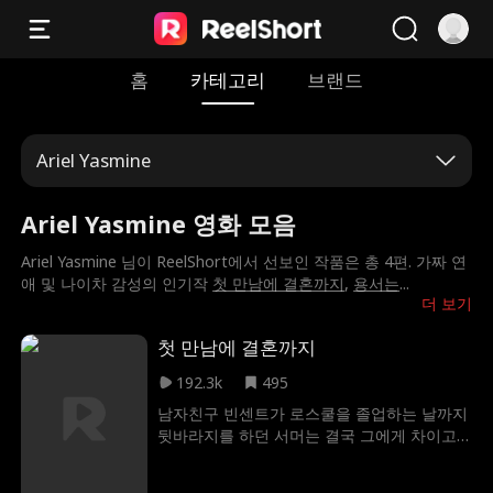
홈
카테고리
브랜드
Ariel Yasmine
Ariel Yasmine 영화 모음
Ariel Yasmine 님이 ReelShort에서 선보인 작품은 총 4편. 가짜 연
애 및 나이차 감성의 인기작
첫 만남에 결혼까지
,
용서는
...
더 보기
첫 만남에 결혼까지
192.3k
495
남자친구 빈센트가 로스쿨을 졸업하는 날까지
뒷바라지를 하던 서머는 결국 그에게 차이고
말았다. 이유는? 빈센트가 돈 많은 여자친구와
결혼을 하게 되었기 때문! 형편없이 무너진 그