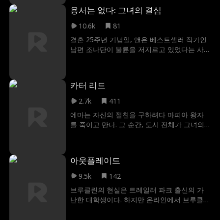
녀는 처음 본 남자와 갑자기 결혼을 하게 되는
용서는 없다: 그녀의 결심
데.. 알고보니 그 남자가 억만장자 CEO 크리스
티앙 노튼이라고!
10.6k
81
결혼 25주년 기념일, 앤은 베스트셀러 작가인
남편 조나단이 불륜을 저지르고 있었다는 사
실을 알게 된다. 앤은 더 이상 참을 수 없어 마
침내 이혼을 결심한다. 조나단은 자신이 곧 출
판사의 CEO가 될 것이라고 믿으며, 앤을 가차
카터 리드
없이 내쫓는다. 절망 속에서 조나단을 용서하
지 않기로 결심한 앤은, 엘리트 출판사의 회장
2.7k
411
직을 다시 맡고 조나단을 직무에서 해임한다.
에마는 자신의 절친을 구하려다 마피아 왕자
그제야 조나단은 비로소 25년 동안 평범한 주
를 죽이고 만다. 그 순간, 도시 전체가 그녀의
부로 살아온 아내가 사실은 부유한 상속녀였
목숨을 원하게 되고 의지할 사람이란 단 한 명,
음을 깨닫는다.
카터 리드. 그는 도시에서 가장 무서운 남자이
자, 죽어 가는 에마의 오빠가 자신의 목숨을 걸
아웃플레이드
고 믿고 맡긴 사람이다. 카터는 에마를 지켜 주
겠다고 약속한다. 괴물들로부터, 심지어 자신
9.5k
142
으로부터도. 그러나 그의 보호 아래 지낼수록,
브루클린의 현실은 트레일러 파크 출신의 가
에마는 자신이 괴물에게 빠져들고 있음을 깨
난한 대학생이다. 하지만 온라인에서 브루클린
닫는다. 또한 카터는 절대 손대지 않기로 맹세
은 블랙그로브 레인 토너먼트 상금 5만 달러를
한 그 여자를 점점 더 갈망하게 된다. 과연 그
노리는 두려움 없는 게이머 에코이다. 브루클