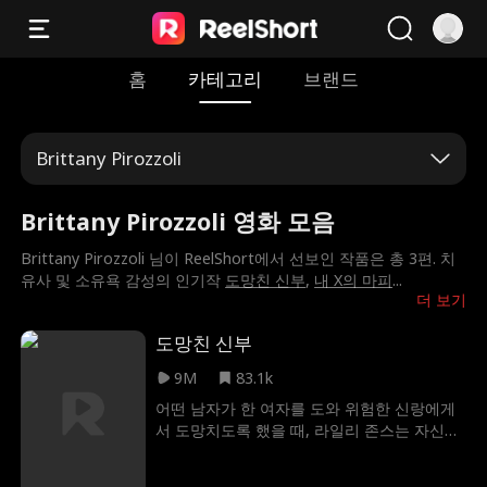
홈
카테고리
브랜드
Brittany Pirozzoli
Brittany Pirozzoli 영화 모음
Brittany Pirozzoli 님이 ReelShort에서 선보인 작품은 총 3편. 치
유사 및 소유욕 감성의 인기작
도망친 신부
,
내 X의 마피
...
더 보기
도망친 신부
9M
83.1k
어떤 남자가 한 여자를 도와 위험한 신랑에게
서 도망치도록 했을 때, 라일리 존스는 자신이
백마 탄 왕자를 찾았다고 생각했습니다. 하지
만, 라일리는 그 남자가 정말 자신을 보호하려