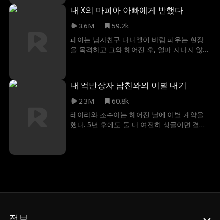
고 온 왕자님이라는 걸 몰랐는데요, 사실 이들
내 X의 마피아 아빠에게 반했다
이 운명적으로 함께 하게 된 것은 아니었죠. 젠
더 왕자는 일부러 라일리를 찾아 왔는데, 바로
3.6M
59.2k
라일리가 곤경에 빠진 그의 왕국을 구해줄 것
페이는 남자친구 다니엘이 바람 피우는 현장
이라고 믿었기 때문이었습니다.
을 목격하고 그와 헤어진 후, 얼마 지나지 않아
다니엘의 아버지인 마피아 킹 켄트 리퍼트를
만나게 된다. 켄트는 페이의 친아버지가 마피
아 돈 로렌조 알덴이라는 사실을 밝히면서, 페
내 억만장자 남친와의 이별 내기
이에게 그의 아들 다니엘과 결혼해서 혈통에
합류하면 폭력 범죄자로부터 페이의 가족을
2.3M
60.8k
보호해 주겠다는 제안을 제시한다. 페이는 가
레이라와 조슈아는 헤어진 날에 이별 계약을
족을 지키기 위해 그 제안에 동의한다. 한편,
했다. 5년 후에도 둘 다 여전히 싱글이면 결혼
다니엘은 페이와의 결혼을 통해 아버지와 마
한다는 조건으로. 5년 후, 세계에서 가장 핫하
피아 세계에 자신의 게이 신분을 감출 수 있게
고 부유한 셰프로 거듭난 조슈아는 레이라가
되자 매우 기뻐한다. 페이는 마피아 세계에 적
일하는 레스토랑의 총괄 셰프로 부임한다. 조
응하기 위해 고군분투하면서 점점 켄트에게
슈아는 계약을 지키자고 하지만, 건강이 좋지
매력을 느끼게 된다. 곧 두 사람은 열정적인 사
않은 레이라는 이미 약혼했다는 거짓말을 한
랑을 나누는 비밀 BDSM 연인으로 발전한다.
다. 그러나 두 사람 사이에 불꽃이 튀게 되고,
페이의 아버지 돈은 겉모습과는 다르게 페이
사랑의 불씨가 다시 타오른다. 과연 조슈아는
를 협상 카드로 이용해 이반 코즐로프와 더 나
레이라의 거짓말을 알아챌까? 잃어버린 시간
은 동맹을 확보하려고 한다. 페이와 이반의 밀
을 넘어 다시 사랑할 수 있을까?
정보
회로 인해 페이와 다니엘의 가짜 약혼이 취소