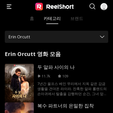
홈
카테고리
브랜드
Erin Orcutt
Erin Orcutt 영화 모음
두 알파 사이의 나
11.7k
109
7년간 울프스 베인 무리에서 지옥 같은 감금
생활을 견뎌온 라이라. 잔혹한 알파 롤랜드의
손아귀에서 탈출을 감행하던 순간, 그녀 앞에
문섀도 무리의 최강 알파 알프레드가 나타난
다. 운명처럼 찾아온 단 하룻밤, 그리고 그의
복수 파트너의 은밀한 집착
아이를 품게 되며 라이라의 인생은 완전히 뒤