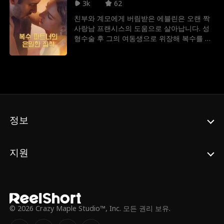
바뀐다. 살아남기 위해 선택한 단 하나의 길,
3k
62
"가짜 루나"가 되는 것. 계약으로 시작된 두
친부와 계모에게 버림받은 에블린은 오랜 짝
사람의 관계 속에서 진짜 감정이 싹트기 시작
사랑남 프랜시스의 도움으로 살아납니다. 성
한다. 과연 롤랜드의 집요한 복수와 거센 운명
형수술 후 그의 여동생으로 위장해 복수를 시
의 소용돌이 속에서, 이들은 진정한 사랑을 이
작한 에블린. 복수심 속에서도 프랜시스와 사
룰 수 있을까?
랑에 빠진 그녀는 마침내 모든 역경을 딛고 그
와 부부의 연을 맺게 됩니다.
정보
지원
© 2026 Crazy Maple Studio™, Inc. 모든 권리 보유.