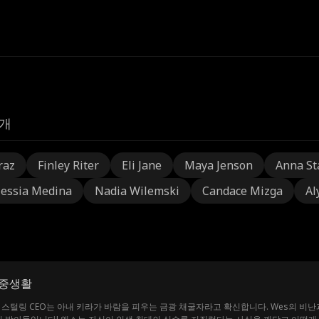
개
raz
Finley Riter
Eli Jane
Maya Jenson
Anna St
lessia Medina
Nadia Wilemski
Candace Mizga
Al
이중생활
스 스털링 CEO는 아내 키라가 바람을 피우는 금광 채굴자라고 확신합니다. Wes의 비난