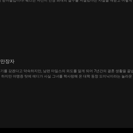
시 받아들입니다! 웨스는 자신이 인생 최대의 실수를 저질렀다는 사실을 깨닫고 어떻게 할
억만장자
기를 갖겠다고 약속하지만, 남편 마일스의 외도를 알게 되어 7년간의 결혼 생활을 끝
 하지만 야맹증 탓에 에디가 사실 그녀를 짝사랑해 온 대학 동창 도미닉이라는 놀라운
혹한 재벌로, 밤에는 그녀의 마음을 얻기 위한 헌신적인 콜보이를 자처합니다.