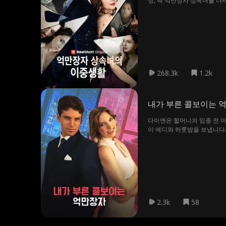
성, 즉 억만장자 상속녀를 다
에게 반하게 될까요?
268.3k
1.2k
내가 부른 콜보이는 
다이앤은 할머니의 임종 전 아
이 에디와 하룻밤을 보냅니다.
이앤을 되찾기 위해 낮에는 냉
2.3k
58