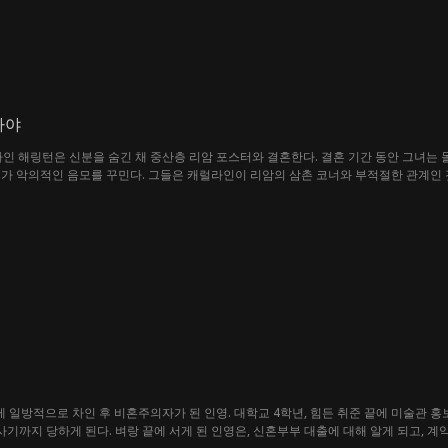
자야
라인 해링턴은 신분을 숨긴 채 중산층 리암 포스터와 결혼한다. 결혼 기간 동안 그녀는
가 악의적인 음모를 꾸민다. 그들은 캐럴라인이 리암의 삼촌 코너와 부적절한 관계인 
포스터 가문에서 쫓겨난 캐럴라인은 친정으로 돌아가 복수를 다짐한다. 복수를 실행하
략을 뒤늦게 알아차린 리암은 전처인 캐럴라인을 되찾기 위해 필사적으로 노력하기 시작한
 어떤 길을 선택하게 될까?
게 일방적으로 차인 후 비혼주의자가 된 인영. 대학교 4학년, 힘든 취준 끝에 미술관 홍
사기까지 당하게 된다. 벼랑 끝에 서게 된 인영은, 신혼부부 대출에 대해 알게 되고, 계