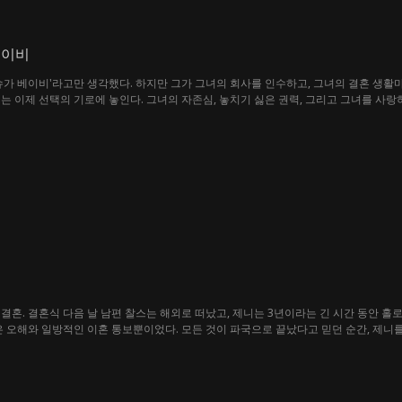
베이비
슈가 베이비'라고만 생각했다. 하지만 그가 그녀의 회사를 인수하고, 그녀의 결혼 생활마
는 이제 선택의 기로에 놓인다. 그녀의 자존심, 놓치기 싫은 권력, 그리고 그녀를 사랑
결혼. 결혼식 다음 날 남편 찰스는 해외로 떠났고, 제니는 3년이라는 긴 시간 동안 홀
은 오해와 일방적인 이혼 통보뿐이었다. 모든 것이 파국으로 끝났다고 믿던 순간, 제니
 사람이 누구였는지 뒤늦게 깨닫게 된다. 복잡하게 얽힌 운명과 비밀 속에서, 찰스는 제