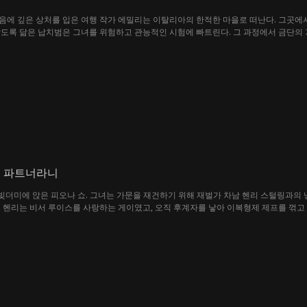
에 깊은 상처를 입은 여행 작가 에밀리는 이탈리아의 한적한 마을로 떠난다. 그곳에서
랍도록 닮은 납치범은 그녀를 위험하고 관능적인 시험에 빠트린다. 그 과정에서 금단의
스 파트너라니
빚더미에 앉은 피오나 쇼. 그녀는 가문을 재건하기 위해 재벌가 차남 헨리 스털링과의 
 헨리는 비서 루이스를 사랑하는 게이였고, 오직 후계자를 낳아 이복형제 제프를 꺾고
 결국 그녀는 남편보다 더 위험한 비밀을 가진 남자와 치명적인 관계에 빠져든다.