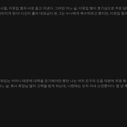
시절, 이웃집 형과 서로 돕고 지낸다. 그러던 어느 날, 이웃집 형이 호기심으로 주운 
사라지게 된다! 시간이 흘러 대표님이 된 그는 누나에게 복수하려고 했지만, 이웃집 
 들어선 누나를 보며, 그는 누나를 구할지 말지 선택의 어려움에 맞닥뜨리게 되는데...
누워있는 어머니 때문에 대학을 포기해야만 했던 나는 여자 친구의 도움 덕분에 유명 
느 날, 회사 회장님 딸의 고백을 받게 되는데, 나한테는 오직 아내 소연뿐이다. 몇 년 
장하게 되는데, 난 도대체 누구의 말을 믿어야 할까?