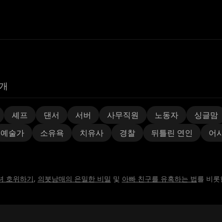
개
셰프
댄서
서버
사무직원
노동자
싱글맘
예술가
소유욕
치유사
경찰
뒤틀린 연인
어
녀 호위하기
,
의붓남매의 은밀한 비밀
및
아빠 친구를 유혹하는 법
를 비롯