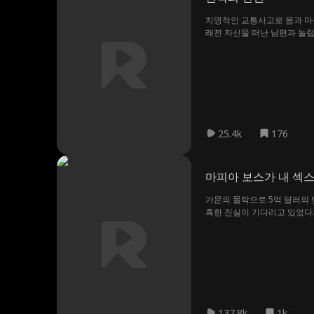
치명적인 교통사고로 몸과 마음
래전 자신을 떠난 남편과 놀
온 사랑을 마주하게 된다.
25.4k
176
마피아 보스가 내 섹
가문의 몰락으로 5억 달러의 
혹한 진실이 기다리고 있었다.
갇혀 자유를 갈망하던 피오나.
137.8k
1k