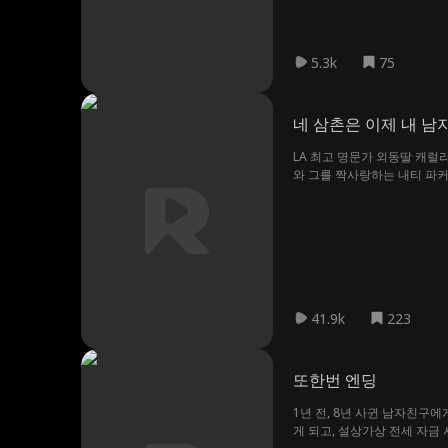
5.3k
75
네 삼촌은 이제 내 남
LA 최고 명문가 외동딸 캐럴
와 그를 짝사랑하는 내티 파커
이혼으로 끝난다. 억울하게 
끌리게 된다. 한편, 모든 계
럴라인은 사랑과 복수 중 과연
41.9k
223
또한번 엔딩
1년 전, 8년 사귄 남자친구에
게 되고, 설상가상 전세 자금 