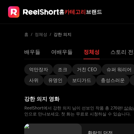
홈
카테고리
브랜드
홈
/
정체성
/
강한 의지
배우들
여배우들
정체성
스토리 전
억만장자
조크
거친 CEO
슈퍼 워리어
사위
유명인
보디가드
충성스러운
강한 의지 영화
ReelShort에서 강한 의지 님이 선보인 작품 총 270편!
상속
인으로 만나보세요. 첫 화는 무료로 시청하실 수 있습니다.
환락의 던전