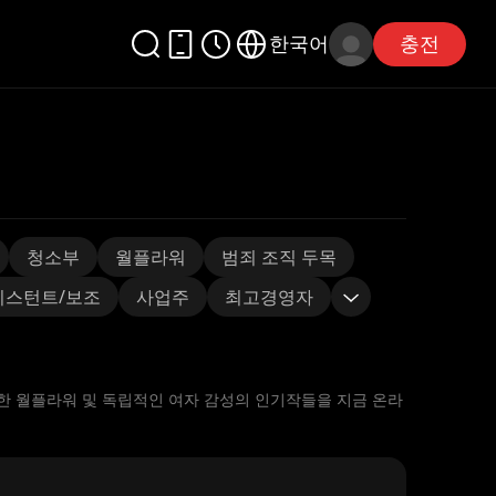
한국어
충전
청소부
월플라워
범죄 조직 두목
시스턴트/보조
사업주
최고경영자
한 월플라워 및 독립적인 여자 감성의 인기작들을 지금 온라