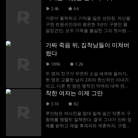
2.4k
64
가문이 몰락하고 기억을 잃은 션만칭. 자신을
구한 린원쉬안과의 평온한 3년이 구원인 줄
알았건만, 모두 가족을 몰살한 그의 첫사랑 린
칭웨의 죄를 덮으려는 함정이었다! 거짓을 깬
그녀는 10년간 자신만 바라본 펑톈 군수 셰위
가짜 죽음 뒤, 집착남들이 미쳐버
안과 손잡고 복수에 나선다. 용서를 비는 린원
렸다
쉬안에게 셰위안은 총을 겨누며 비웃는다. '내
여자에게 네가 속죄할 자격은 없다.'
189k
1.2k
두 명의 친구가 우연히 소설 세계에 들어가,
한 명은 교활한 남자 2위의 헌신적인 아내가
되고, 다른 한 명은 병적인 악역의 대역 연인
이 된다. 겉으로는 사랑에 갇혀 있는 것처럼
착한 여자는 이제 그만
보이지만, 사실 뒤에서는 호화로운 생활을 즐
3.1k
82
기며 돈을 펑펑 쓴다. 3년 후, 백월광 여주가
돌아와 평온한 생활을 깨뜨린다. 비극을 피하
루안탕은 여사친을 침대 밑에 숨긴 약혼자 구
기 위해 두 사람은 죽은 척하며 원래 도시를
헝예를 맹렬히 질책한다. 결국 그녀가 진짜 정
탈출하지만, 남자 2위는 ‘그녀’의 죽음으로 후
체를 밝히고 재벌 후계자와 재혼하자, 구헝예
회와 광기에 빠지고, 병적 악역도 ‘그녀’의 이
는 철저히 무너지고 만다.
별로 거의 붕괴한다. 새 도시로 탈출 후, 두 사