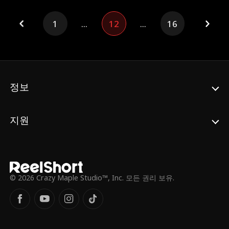
람은 자유롭게 부유한 삶을 즐긴다. 그러나 3
년 후, 나이트클럽에서 우연히 재회하며 두 남
1
...
12
...
16
자와 다시 얽히게 되고, 사랑과 증오가 교차하
며 진실이 드러나고 운명이 크게 바뀐다.
정보
지원
© 2026 Crazy Maple Studio™, Inc. 모든 권리 보유.