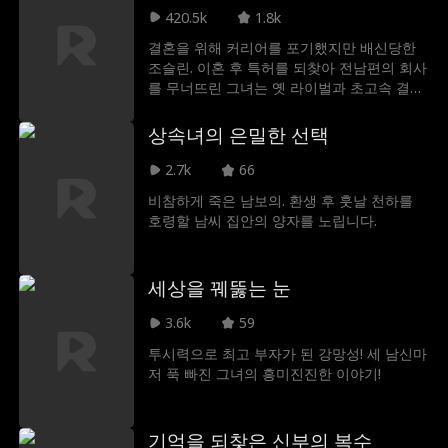
목숨을 구하게 된다. 목숨을 건진 송민우는 그
420.5k
1.8k
녀에게 첫눈에 반해 곧바로 청혼을 한다. 밖에
결혼을 위해 커리어를 포기했지만 배신당한
서는 냉혹하게 세상을 지배하는 거물. 하지만
조슬린. 이혼 후 특허를 되찾아 전남편의 회사
허찬의 곁에서만큼은 그녀의 말에 복종하는
를 무너뜨린 그녀는 옛 라이벌과 초고속 결혼
순하고 다정한 '댕댕이' 남편으로 변하는 송민
후 IT 업계로 복귀, 누구보다 높이 날아오른
우.
다.
상속녀의 은밀한 선택
2.7k
66
비참하게 죽은 남보의. 환생 후 훗날 천하를
호령할 남씨 집안의 양자를 노립니다.
세상을 꿰뚫는 눈
3.6k
59
투시력으로 최고 부자가 된 강망성! 세 남신마
저 푹 빠진 그녀의 흥미진진한 이야기!
기억을 되찾은 신부의 복수