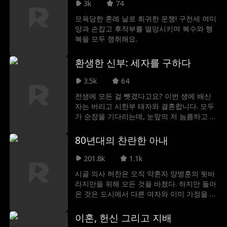
3k
74
모욕당한 혼례 날로 회귀한 운쟁! 구천세 여미
양과 손잡고 후작부를 멸망시키며 복수와 행
복을 모두 쟁취해요.
환생한 신부: 세자를 구하다
3.5k
64
전생에 모든 걸 뺏겼다고요? 이번 생에 배신
자는 버리고 시한부 태자와 결혼합니다. 모두
가 순장을 기다리는데, 눈앞의 저 늠름하고 잘
생긴 남자가 정말 죽어간다던 태자라고요?
80년대의 찬란한 아내
201.8k
1.1k
시골 의사 허찬은 오직 약혼자 양병훈의 뒷바
라지만을 위해 모든 것을 바쳤다. 하지만 돌아
온 것은 도시에서 다른 여자와 이미 가정을 이
룬 양병훈의 참담한 배신이었다. 모든 진실을
알게 된 허찬은 배신감 속에 그와의 관계를 정
이혼, 헌신 그리고 지배
리하려던 순간, 우연히 조직의 두목 송민우의