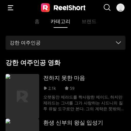
홈
카테고리
브랜드
강한 여주인공
강한 여주인공 영화
전하지 못한 마음
2.1k
59
오랫동안 제라드를 짝사랑한 제이드. 하지만
제라드는 그녀를 그가 사랑하는 시드니의 질
투 유발 도구로만 본다. 그의 계략은 뜻밖의
결혼으로 이어지고, 제라드는 뒤늦은 후회에
빠진다.
환생 신부의 왕실 입성기