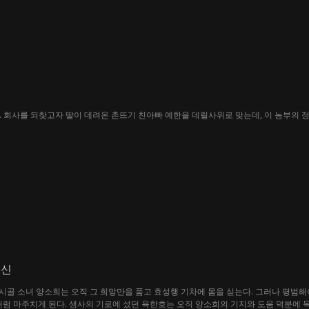
완. 회사를 되찾고자 딸이 데려온 촌뜨기 친아빠 예한을 데릴사위로 맞는데, 이 농부의 
출신
골 소녀 양소희는 오직 그 희망만을 품고 효성행 기차에 몸을 싣는다. 그러나 평범해야
처럼 마주치게 된다. 생사의 기로에 섰던 육한호는 오직 양소희의 기지와 도움 덕분에 목