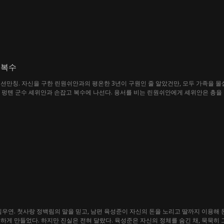
 복수
션만칭. 자신을 구한 린원쉬안과의 평온한 3년이 구원인 줄 알았건만, 모두 가족을 몰
 펑톈 군수 셰위안과 손잡고 복수에 나선다. 용서를 비는 린원쉬안에게 셰위안은 총을 겨
임우연. 첫사랑 정백림의 말을 믿고, 남편 육성준이 자신의 돈을 노리고 딸까지 이용해 
하게 만들었다. 하지만 진실은 전혀 달랐다. 육성준은 자신의 정체를 숨긴 채, 묵묵히