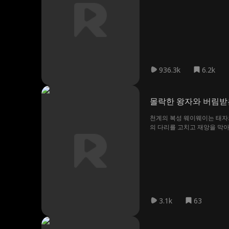
렬한 인연으로 묶어버린다. 
936.3k
6.2k
몰락한 왕자와 버림받
천계의 복성 웨이웨이는 태자
의 다리를 고치고 재앙을 막아
적을 만나보세요!
3.1k
63