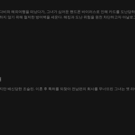
다비와 해외여행을 떠났다가, 그녀가 심어둔 핸드폰 바이러스로 인해 카드를 도난당하고
지 않기 위해 철저한 방어벽을 세운다. 해킹과 도난 위험을 원천 차단하고자 아날로그
 정다비는 이번 생에서도 변함없이 그녀를 무너뜨리기 위해 악독한 덫을 놓지만, 판은
로 빠져 법의 엄중한 심판을 받게 된다.
배
만 배신당한 조슬린. 이혼 후 특허를 되찾아 전남편의 회사를 무너뜨린 그녀는 옛 라이