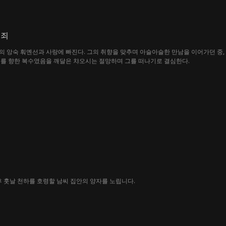
 죄
의 앙숙 훠옌선과 사랑에 빠진다. 그의 취향을 맞추며 아슬아슬한 만남을 이어가던 중
니를 향한 복수였음을 깨달은 챠오시는 절망하며 그를 떠나기로 결심한다.
후 훗날 천하를 호령할 남씨 집안의 양자를 노립니다.