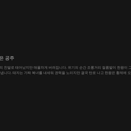
마침내 효성으로 돌아온 육한호는 자신의 생명의 은인이자 운명이라 확신한 양소희에게
은 공주
의 친딸로 태어났지만 매몰차게 버려집니다. 위기의 순간 조롱거리 절름발이 한왕이 
냅니다. 태자는 가짜 복녀를 내세워 권력을 노리지만 결국 탄로 나고 한왕은 황제에 