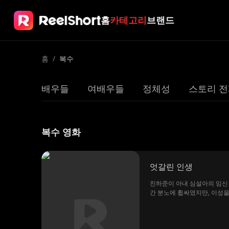
홈
카테고리
브랜드
홈
/
복수
배우들
여배우들
정체성
스토리 전
복수 영화
엇갈린 인생
진하준이 아내 심설아의 임신 
간 분노에 휩싸였지만, 이성을