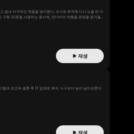
 끝내 비극적인 죽음을 맞이했다. 과거로 회귀해 다시 눈을 뜬 이
 구형 2G폰을 사용하는 동시에, 정다비의 악행을 증명할 증거들
 이미 뒤집힌 뒤였다. 결국 추악한 악행이 천하에 까발려진 정다비
재생
벌과 초고속 결혼 후 IT 업계로 복귀, 누구보다 높이 날아오른다.
재생