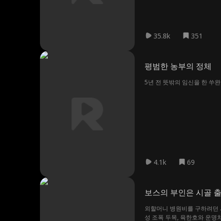
35.8k
351
평범한 농부의 정체
5년 전 뜻밖의 임신을 한 쑤
4.1k
69
보스의 부인은 시골 
외할머니 병원비를 구하려던 시
성 조폭 두목, 육한호와 운명