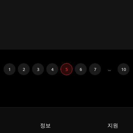
앗고, 그녀의 재산까지 가로채려는 음모를 꾸미고 있었다. 모든 진실이 밝혀지고 난 뒤
오랫동안 짝사랑해 온 후배와 새로운 삶을 시작했고, 딸 육수빈 또한 새로운 엄마를 맞
1
2
3
4
5
6
7
...
10
정보
지원