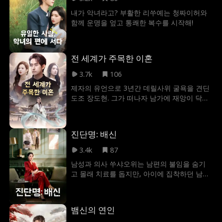
내가 악녀라고? 부활한 리쑤예는 청짜이허와
함께 운명을 엎고 통쾌한 복수를 시작해!
전 세계가 주목한 이혼
3.7k
106
제자의 유언으로 3년간 데릴사위 굴욕을 견딘
도조 장도현. 그가 떠나자 남가에 재앙이 닥치
고 전처는 뒤늦게 매달린다.
진단명: 배신
3.4k
87
남성과 의사 쑤샤오위는 남편의 불임을 숨기
고 몰래 치료를 돕지만, 아이에 집착하던 남편
은 가짜 임신녀에게 넘어가 내연녀에겐 100만
달러짜리 진짜 보석을, 아내에겐 모조품을 건
넨다. 속임수를 간파한 쑤샤오위는 배신에 맞
뱀신의 연인
서 통쾌한 반격에 나선다.