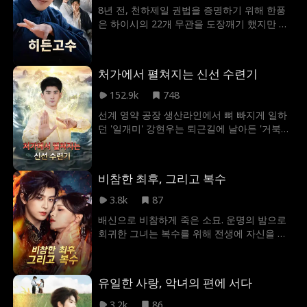
8년 전, 천하제일 권법을 증명하기 위해 한풍
은 하이시의 22개 무관을 도장깨기 했지만 이
로 인해 아내가 목숨을 잃었고, 어린 딸을 무사
히 키우기 위해 하이시를 떠나 인력거꾼으로
살아갔다. 바닥 인생은 힘들었지만 한풍은 잘
처가에서 펼쳐지는 신선 수련기
견뎌왔고, 어느 날 정의를 위해 웅병무관을 잘
못 건드렸는데 딸까지 휘말리게 되어 구출작
152.9k
748
전을 시작한다.
선계 영약 공장 생산라인에서 뼈 빠지게 일하
던 '일개미' 강현우는 퇴근길에 날아든 '거북이
300'에 치여 어이없이 세상을 떠난다. 눈을 뜨
니, 이젠 지상계에 깨어난 그는 교통사고로 의
식을 잃었던 이한결의 몸에 빙의해 있었다. 알
비참한 최후, 그리고 복수
고 보니 이한결은 계모 최수진의 가스라이팅
에 속아 망나니로 낙인찍힌 재벌가 장남이었
3.8k
87
고, 강제로 몰락한 윤씨 집안에 데릴사위로 들
배신으로 비참하게 죽은 소묘. 운명의 밤으로
어간 처지였다. 그동안 처가 식구들에게 온갖
회귀한 그녀는 복수를 위해 전생에 자신을 지
행패를 부렸지만, 아내 윤서린과 장모 박미정
켜준 진연과 손을 잡는다. 하지만 그 역시 두
은 그를 외면하지 않고 늘 따뜻하게 맞아준다.
생의 기억을 품고 그녀를 향하고 있었으니.
천 년 넘는 고독한 수행 길에서도 느낄 수 없었
던 가족의 온기에 가슴 벅찬 현우는 결국 마음
유일한 사랑, 악녀의 편에 서다
을 다잡는다. '그래, 우리 모두 함께 신선이 되
3.2k
86
자.'