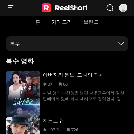
홈
카테고리
브랜드
복수
복수 영화
아버지의 분노, 그녀의 정체
3k
80
재벌 영애 수완잉은 남편 저우광후이와 절친
린메이의 덫에 빠져 대리모로 전락한다. 강제
로 아이마저 뺏길 위기의 순간, 의절했던 거물
급 사업가 아버지가 나타나 선언한다. 내 딸 건
드린 자는 모두 파멸시키겠어! 생사와 존엄을
히든고수
건 처절한 복수극이 시작된다.
107.2k
726