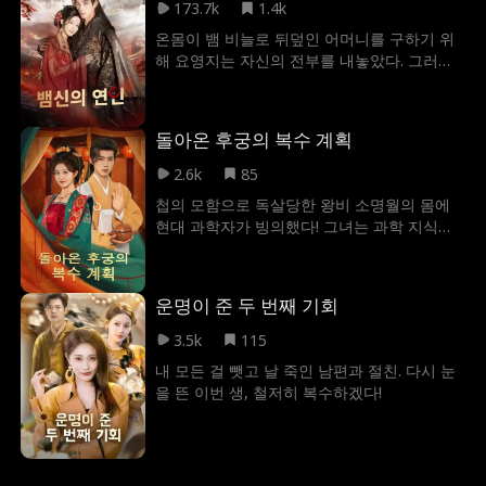
173.7k
1.4k
온몸이 뱀 비늘로 뒤덮인 어머니를 구하기 위
해 요영지는 자신의 전부를 내놓았다. 그러던
중 우연한 인연으로 뱀신 묵천과 하룻밤을 보
낸 후, 아홉 개의 뱀알을 잉태하게 된다. 이 사
실에 경씨 부인이 분노하고, 묵천은 요영지를
돌아온 후궁의 복수 계획
구해내지만, 천계의 시련으로 인해 그녀와 함
께 고향으로 돌아갈 수 없게 된다. 홀로 마을로
2.6k
85
돌아온 요영지는 현청 도사의 음모로, 요괴로
첩의 모함으로 독살당한 왕비 소명월의 몸에
몰리고, 마을 사람들마저 등을 돌리며 죽음의
현대 과학자가 빙의했다! 그녀는 과학 지식으
위기에 처한다. 절체절명의 순간, 시련을 이겨
로 황실의 신임을 얻고, 남편과 첩을 참교육하
낸 묵천이 돌아와 그녀를 구하고, 요영지가 바
며 통쾌한 이혼에 성공한다. 사랑 대신 성공을
로 자기 은인의 딸이었음을 알게 된다.
택한 그녀의 사이다 역습기!
운명이 준 두 번째 기회
3.5k
115
내 모든 걸 뺏고 날 죽인 남편과 절친. 다시 눈
을 뜬 이번 생, 철저히 복수하겠다!