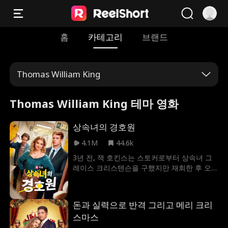
홈
카테고리
브랜드
Thomas William King
Thomas William King 테마 영화
상속녀의 경호원
4.1M
44.6k
3년 전, 잭 호킨스는 스토커로부터 상속녀 그
레이스 크리스텐슨을 구했지만 재회한 후 오
해로 인해 둘은 적이 되었다. 그러던 어느날 그
레이스의 아버지가 잭을 개인 보디가드로 고
용하는데, 두 사람의 관계가 점차 달라지기 시
돈과 실력으로 반격 그리고 메리 크리
작한다…
스마스