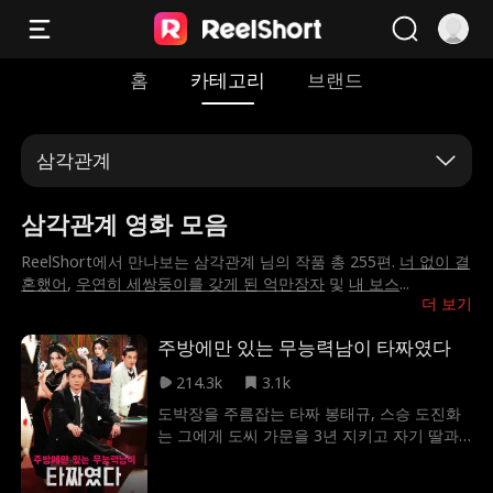
홈
카테고리
브랜드
삼각관계
삼각관계 영화 모음
ReelShort에서 만나보는 삼각관계 님의 작품 총 255편.
너 없이 결
혼했어
,
우연히 세쌍둥이를 갖게 된 억만장자
및
내 보스
...
더 보기
주방에만 있는 무능력남이 타짜였다
214.3k
3.1k
도박장을 주름잡는 타짜 봉태규, 스승 도진화
는 그에게 도씨 가문을 3년 지키고 자기 딸과
결혼하라는 유언을 남기고 숨을 거둔다. 유언
대로 신분을 숨긴 채 도씨 가문을 보호하며 도