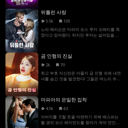
오고 둘이 그저 거래 관계라 하지만, 메이트 본
사람은 상처뿐인 과거를 뒤로한 채 함께 찬란
능 때문에 그녀의 고통을 공유한다. 에비는 그
한 새 삶을 향해 나아간다.
뒤틀린 사랑
의 세계에 휘말리고, 다른 무리의 암늑대 달린
과 가족의 위협에 놓인다. 과연 그는 메이트인
5.5k
105
에비를 지킬 수 있을까?
노라 해리슨은 마피아 보스 루카 모레티를 죽
였다고 믿어왔다. 하지만 루카는 살아있을 뿐
만 아니라 억만장자 투자자라는 신분으로 노
라 앞에 다시 나타난다. 노라는 루카의 세계에
서 벗어날 수 없게 되고, 이 위험한 게임 속에
곰 인형의 진실
서 루카의 소유물이 될 것인지 아니면 자신이
소중히 여기는 모든 것을 잃을 것인지 선택해
2k
70
야 한다.
최고 부호 지신란은 아들이 곰 인형 속에 내연
녀를 숨긴 것을 발견한다! 그들은 며느리 쑤밍
위에를 쫓아내고 수십억 달러의 재산을 노린
다. 심장병이 있는 며느리를 지키기 위해 시어
머니가 직접 나선다. 모르는 척하며 쓰레기 아
마피아의 은밀한 집착
들과 내연녀를 처절하게 응징한다. 내연녀는
인형 탈 속에서 고통받으면서도 사모님을 꿈
4.5k
63
꾼다. 마침내 시어머니가 완벽한 덫을 놓고 며
아버지를 구할 돈을 마련하기 위해 베스퍼는
느리와 함께 통쾌한 반격에 나선다!
헬 갱의 보스 레이먼드를 찾아가 계약 연인이