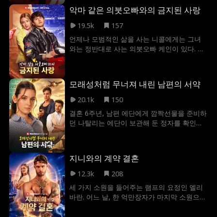
연서와 지내던 봉태규, 하지만 그의 묵묵한 헌
악마 같은 의붓오빠와의 금지된 사랑
신에 대한 대가는 도씨 가문의 경멸과 조롱 뿐
이었다. 3년의 약속이 끝나기 사흘 전, 도연서
19.5k
157
가 친구의 꾀임에 넘어가 가문에 위기를 자초
언제나 모범적인 삶을 사는 니콜에게는 그녀
하자 봉태규는 탁월한 스킬로 위기를 모면한
와는 정반대로 사는 의붓오빠 케인이 있다. 세
다. 그 사건이 지나고 조용히 도씨 가문을 떠난
상 사람들에게 케인은 위험한 불량배였지만,
봉태규, 봉태규의 빈자리를 느낀 도연서는 그
니콜에게만은 사랑만 주는 오빠였다. 그러던
를 찾아 나서는데...
어느 날 밤, 목숨을 건 불법 도로 레이스에 케
모래성처럼 무너져 내린 남편의 서약
인이 참여하게 되고, 파멸로 치닫는 케인을 막
기 위해 니콜은 달리는 차들 앞으로 뛰어든다.
20.1k
150
그 순간, 케인은 느껴서는 안 되는 감정과 싸우
결혼 6주년, 남편 에단에게 깜짝선물을 준비하
게 되는데...
던 나탈리는 에단이 보관해 둔 정자를 확인하
러 병원을 찾았지만... 이미 오래전에 반출된 뒤
였다. 알고 보니 에단은 전 여자 친구이자 첫사
랑이 자신의 아이를 가질 수 있도록 정자를 기
지니와의 계약 결혼
증했다. 그리고 지금, 에단이 자기의 전 여자
친구와 그녀의 아이를 이 자리에 있어야 할 가
12.3k
208
족이라는 듯 데리고 집으로 돌아왔다. 나탈리
세 가지 소원을 들어주는 램프의 요정인 엘리
는 수없이 무너지고, 수없이 참았다가 결국 이
바란. 어느 날, 한 억만장자가 마지막 소원으로
혼을 결심하게 된다. 에단은 이 모든 것이 끝나
엘리의 자유를 빌지만, 거기에는 한 가지 조건
기 전에 나탈리와의 결혼을 붙잡을 수 있을까?
이 있었다. 바로 그의 손녀인 크리스틴과 계약