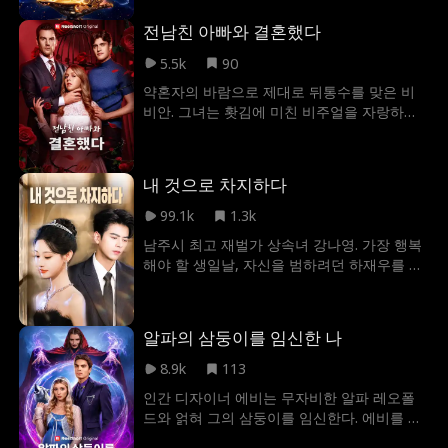
아니면, 소중한 여자를 잃었다는 걸 깨닫기도
결혼을 해야 한다는 것. 소원의 기한이 끝나가
전에 나탈리는 영영 사라져 버릴까?
전남친 아빠와 결혼했다
는 지금, 엘리 앞에 놓인 잔인한 선택의 기로,
엘리는 어떤 선택을 해야 할까?
5.5k
90
약혼자의 바람으로 제대로 뒤통수를 맞은 비
비안. 그녀는 홧김에 미친 비주얼을 자랑하는
꽃중년과 초고속 결혼을 감행한다... 하지만 이
게 웬 운명의 장난? 혼인신고 도장을 찍고 보
니, 남편이 전 약혼자의 아빠였다! 계약 조건은
내 것으로 차지하다
심플하다. 딱 2주간의 계약 결혼. 퀜틴은 CEO
자리를 굳히고, 비비안은 아버지를 살릴 수술
99.1k
1.3k
비를 쥐는 것. 하지만 쓰레기 전남친놈이 끊임
남주시 최고 재벌가 상속녀 강나영. 가장 행복
없이 비비안에게 억까를 시전하며 모욕을 줄
해야 할 생일날, 자신을 범하려던 하재우를 실
때마다, 전남친의 아빠이자 남편인 퀜틴이 매
수로 죽이고 하루아침에 감옥에 갇힌다. 몇 년
번 그의 독보적인 카리스마로 비비안을 구해
뒤 출소했으나 세상은 완전히 변해 있었고, 연
준다. 완벽했던 이 가짜 결혼은, 어느새 진짜
모했던 담백현마저 그녀를 아예 모르는 사람
감정의 선을 아슬아슬하게 넘나들기 시작하는
알파의 삼둥이를 임신한 나
처럼 차갑게 외면한다. 밑바닥 수모 속에서 복
데…!
수의 칼날을 갈던 나영은 가장 절망적인 순간
8.9k
113
뜻밖의 진실을 마주한다. 담백현은 냉혈한이
인간 디자이너 에비는 무자비한 알파 레오폴
아니었다. 그저 어둠 속에서 지독한 순정을 감
드와 얽혀 그의 삼둥이를 임신한다. 에비를 지
춘 채, 그녀 앞을 가로막는 모든 장애물을 남몰
키기 위해 그는 그녀를 자기 집에 강제로 데려
래 치워주고 있었을 뿐. 마침내 오해가 풀린 두