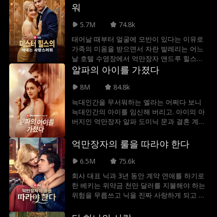
속이고 그와 결혼까지 가게 되지만, 결혼식 날
워
니키의 부득이한 사정으로 신디는 다시 한 번
니키 대신 결혼식장으로 향하게 되는데.
5.7M
74.8k
태어날 때부터 얼굴에 모반이 있다는 이유로
가족의 미움을 받으면서 자란 발레리는 어느
날 호텔 수영장에서 억만장자 앤드루 힐스와
열정적인 키스를 나눈다. 그 후, 앤드루는 발
알파의 아이를 가졌다
레리와 결혼하려고 그녀를 찾아 헤맨다. 하지
8M
84.8k
만 불행하게도, 발레리는 앤드루의 차에 치여
기억을 잃는다. 앤드루는 자신이 찾고 있는 운
늑대인간을 무서워하는 엘라는 어쩌다 보니
명의 사랑이 바로 발레리라는 사실을 모른 채
늑대인간의 아이를 임신해 버리고. 아이의 아
그녀를 집으로 데려오게 되고, 그러면서 두 사
버지인 억만장자 알파 도미닉 문과 결혼 계약
람은 점차 사랑에 빠지게 된다.
까지 하게 되는데. 인간임을 들켜버리면 위험
해지는 상황 속에서 그녀는 살아남기 위해 자
억만장자의 룰을 따라야 한다
신의 정체를 숨겨야 한다.
6.5M
75.6k
회사 대표 닉과 3년 동안 계약 연애를 하기로
한 베키는 위약금 천만 달러를 지불해야 하는
위험을 무릅쓰고 닉을 진짜 사랑하게 되고 그
의 아기를 임신하게 된다. 한편, 닉이 다른 여
자와 약혼한 상황에서, 베키는 어쩔 수 없이