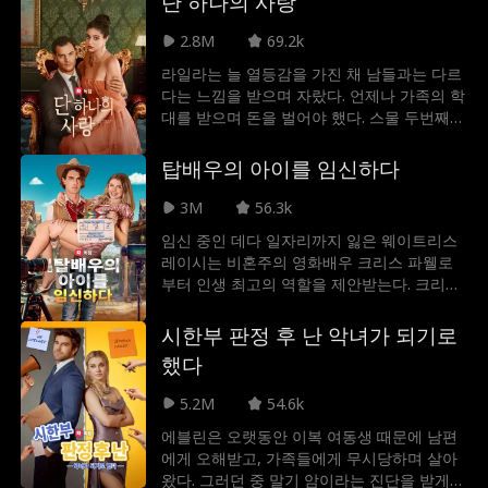
단 하나의 사랑
임신 사실을 숨기게 되는데...
2.8M
69.2k
라일라는 늘 열등감을 가진 채 남들과는 다르
다는 느낌을 받으며 자랐다. 언제나 가족의 학
대를 받으며 돈을 벌어야 했다. 스물 두번째
생일, 라일라는 진정한 사랑을 소원으로 빌게
되고, 아르바이트 중 다정하고 잘생긴 사장 레
탑배우의 아이를 임신하다
오를 구하며 뜻밖의 임신까지 하게 된다. 레오
는 그녀를 데려가 애정을 담아 돌봐주며 둘의
3M
56.3k
관계는 더욱 깊어진다. 하지만 라일라의 과거
임신 중인 데다 일자리까지 잃은 웨이트리스
를 조사하는 과정에서 둘은 음모와 악의가 담
레이시는 비혼주의 영화배우 크리스 파웰로
긴 함정에 얽히게 되는데, 라일라는 어떻게 그
부터 인생 최고의 역할을 제안받는다. 크리스
들의 사랑을 지키게 될까? 운명의 여신의 가
는 그녀에게 자신의 약혼자 역할을 해 달라고
호 아래 그녀와 레오의 사랑은 어떻게 흐르게
부탁하게 되는데. 하지만 레이시가 임신한 아
시한부 판정 후 난 악녀가 되기로
될 것인가?
이가 크리스의 아이라는 건 둘 다 모르고 있
했다
다.
5.2M
54.6k
에블린은 오랫동안 이복 여동생 때문에 남편
에게 오해받고, 가족들에게 무시당하며 살아
왔다. 그러던 중 말기 암이라는 진단을 받게