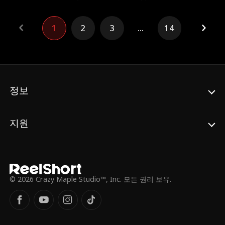
되는데. 에블린은 남은 날들을 최대한 즐기기
로 결심하며, 강한 여자가 되어 남편과 이복
여동생에게 복수하기 시작한다. 알고 보니 진
1
2
3
...
14
단은 오진이었고, 그 와중에 남편은 자신을 구
한 생명의 은인이 에블린의 이복 여동생이 아
닌 에블린임을 깨닫게 되는데
정보
지원
© 2026 Crazy Maple Studio™, Inc. 모든 권리 보유.