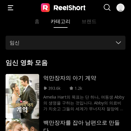
홈
카테고리
브랜드
임신
임신 영화 모음
억만장자의 아기 계약
393.6k
1.2k
Amelia Hart의 목표는 단 하나, 여동생 Abby
의 생명을 구하는 것입니다. Abby의 의료비
가 치솟고 그들의 세계가 무너지자 절망에 빠
진 Amelia는 LA 최대 에스코트 서비스의 소
유자인 Madam X를 만나게 됩니다. 해결책은
백만장자를 잡아 남편으로 만들
억만장자 CEO Nathan Reed와의 중대한 만
다