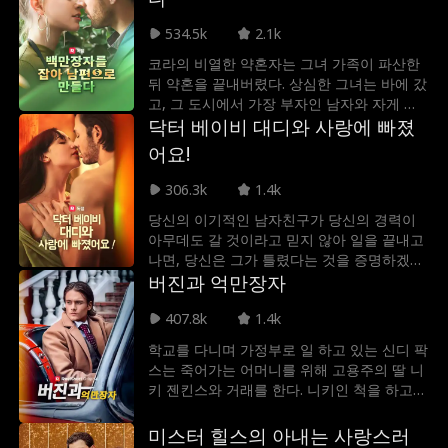
남에 있습니다. 여동생의 생명을 구하기 위해
아멜리아 하트는 생명을 바쳐야 합니다. 그녀
534.5k
2.1k
는 Nathan Reed와 결혼하여 그에게 아기를
코라의 비열한 약혼자는 그녀 가족이 파산한
낳아야 합니다!
뒤 약혼을 끝내버렸다. 상심한 그녀는 바에 갔
고, 그 도시에서 가장 부자인 남자와 자게 되
었는데, 그 남자는 바로 그 비열한 전 남친의
닥터 베이비 대디와 사랑에 빠졌
삼촌이었다.
어요!
306.3k
1.4k
당신의 이기적인 남자친구가 당신의 경력이
아무데도 갈 것이라고 믿지 않아 일을 끝내고
나면, 당신은 그가 틀렸다는 것을 증명하겠다
고 맹세합니다. 최고의 외과 레지던트가 되기
버진과 억만장자
로 결심한 당신은 일에 뛰어들고 레지던트 감
407.8k
1.4k
독관인 소여 캠벨 박사 밑에서 무자비한 유명
외과의사, 놀라운 아기 아빠, 그리고 최악의
학교를 다니며 가정부로 일 하고 있는 신디 팍
경우... 전 애인의 아빠가 됩니다.
스는 죽어가는 어머니를 위해 고용주의 딸 니
키 젠킨스와 거래를 한다. 니키인 척을 하고
자신의 순결을 억만장자인 찰스 케인에게 바
쳐야 하는 상황. 니키는 신디를 이용해 찰스를
미스터 힐스의 아내는 사랑스러