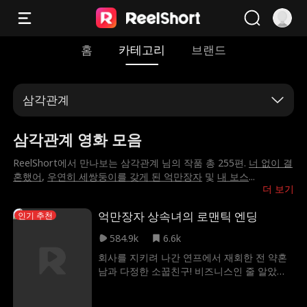
홈
카테고리
브랜드
삼각관계
삼각관계 영화 모음
ReelShort에서 만나보는 삼각관계 님의 작품 총 255편.
너 없이 결
혼했어
,
우연히 세쌍둥이를 갖게 된 억만장자
및
내 보스
...
더 보기
억만장자 상속녀의 로맨틱 엔딩
인기 추천
584.9k
6.6k
회사를 지키려 나간 연프에서 재회한 전 약혼
남과 다정한 소꿉친구! 비즈니스인 줄 알았던
유혹에 예린의 마음은 걷잡을 수 없이 흔들리
는데... 후계자들의 전쟁 속, 예린은 회사와 사