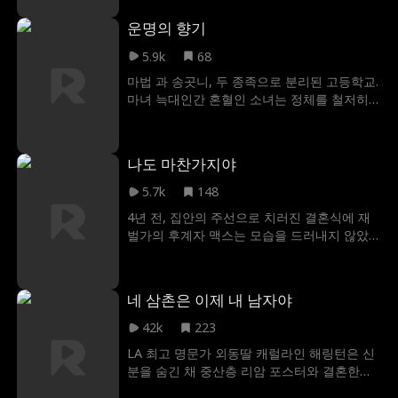
돌이 속에서, 둘 사이에는 금지된 사랑이 타오
운명의 향기
르기 시작한다.적대 조직의 위협과 조직 내부
의 배신이 그들을 전쟁의 벼랑 끝으로 내몰 때,
5.9k
68
루카는 과연 에이바를 위해 모든 규칙을 깰 수
마법 과 송곳니, 두 종족으로 분리된 고등학교.
있을까?
마녀 늑대인간 혼혈인 소녀는 정체를 철저히
숨긴 채 위험한 학교생활을 이어가야 했다. 하
지만 그녀에게는 피할 수 없는 운명이 있었는
데, 바로 어릴 적 인연을 기억하지 못하는 미래
나도 마찬가지야
의 알파가 자신의 운명의 짝이라는 사실이었
다. 소녀는 그에게 끌리는 숙명을 거부하려 하
5.7k
148
지만, 알파를 차지하려는 질투심 강한 라이벌
4년 전, 집안의 주선으로 치러진 결혼식에 재
은 소녀를 파괴하기 위해 수단과 방법을 가리
벌가의 후계자 맥스는 모습을 드러내지 않았
지 않는다. 정체를 숨긴 소녀와 기억을 잃은 운
고, 몰락한 명문가의 딸 앨리스는 허울뿐인 사
명의 상대, 그리고 치명적인 라이벌! 금지된 사
모님이 되었다. 4년 후, 앨리스는 유명한 이혼
랑과 숙명적인 싸움이 시작된다.
사건 조사관으로 변신했고 맥스는 M그룹의 회
네 삼촌은 이제 내 남자야
장으로 돌아와 자신의 이혼 사건을 그녀에게
의뢰한다. 서로를 알아보지 못한 두 사람은 간
42k
223
사한 동료의 참견과 사촌의 음모로 인해 두 사
LA 최고 명문가 외동딸 캐럴라인 해링턴은 신
람의 오해는 점점 더 쌓여만 갔다. 진실이 드러
분을 숨긴 채 중산층 리암 포스터와 결혼한다.
났을 때, 스쳐 지나갔던 두 사람은 마침내 오해
결혼 기간 동안 그녀는 몰래 집안 자원을 이용
를 풀고 하나가 되었다.