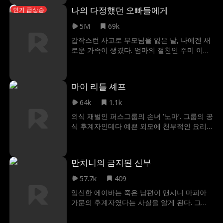
랑을 모두 지키는 엔딩을 맞이 할 수 있을까?
나의 다정했던 오빠들에게
인기 급상승
5M
69k
갑작스런 사고로 부모님을 잃은 날, 나에겐 새
로운 가족이 생겼다. 엄마의 절친인 주미 이모
가 날 집으로 데려갔고 거기서 지금 나에게 둘
도 없는 오빠들을 만났다. 오빠들로 인해 다시
난 행복해졌고 가끔은 그런 오빠들이 가족 그
마이 리틀 셰프
이상으로 느껴질 때도 있었다. 하지만, 천가빈
이 우리 집에 오던 그날부터 모든 건 달라졌
64k
1.1k
다... 가빈의 가식적인 눈물에 속아 나에게 잔인
외식 재벌인 퍼스그룹의 손녀 ‘노마’. 그룹의 공
하리만큼 모질어진 오빠들, 지옥 같은 상처만
식 후계자인데다 예쁜 외모에 천부적인 요리
남은 이 집에서 내가 소리 소문 없이 흔적을 감
실력을 가지고 있어 셀럽으로 인지도가 높다.
춘 날, 비로소 오빠들의 완벽했던 세상도 처참
아버지가 돌아가신 후, 현재 그룹을 경영하고
하게 무너져 내렸다.
있는 고모가 할아버지의 지분을 자기 명의로
만치니의 금지된 신부
돌리고, 노마 역시 고모를 믿고 서류에 사인을
해줘 회사에 대한 권리를 빼앗긴다. 그때, 할아
57.7k
409
버지의 유언장이 공개되었는데 요리 대결을
임신한 에이바는 죽은 남편이 맨시니 마피아
펼쳐 이긴 사람에게 회사의 경영권을 가져가
가문의 후계자였다는 사실을 알게 된다. 그녀
게 된다는 내용이었다. 할아버지의 유산을 지
를 보호하는 사람은 바로 남편의 냉혹한 동생,
키기 위한 맛있는 전쟁이 시작된다.
새로운 마피아 교부 루카.위험한 권력의 소용