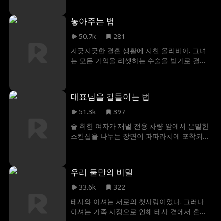
해 리암의 회사를 지원했지만, 리암의 어머니
와 그를 짝사랑하는 내티 파커가 악의적인 음
놓아주는 법
모를 꾸민다. 그들은 캐럴라인이 리암의 삼촌
코너와 부적절한 관계인 것처럼 상황을 조작
50.7k
281
했고, 이를 목격한 리암과의 관계는 오해 속에
지긋지긋한 결혼 생활에 지친 올리비아. 그녀
이혼으로 끝난다. 억울하게 포스터 가문에서
는 모든 기억을 리셋하는 수술을 받기로 결심
쫓겨난 캐럴라인은 친정으로 돌아가 복수를
한다. 지우고 싶은 기억 속에는 그녀를 가장 아
다짐한다. 복수를 실행하는 과정에서 캐럴라인
프게 했던 남편과의 시간도 포함되어 있었다.
은 뜻밖에도 리암의 삼촌 코너에게 진심으로
과거를 모두 지우고 새 삶을 시작하려는 올리
끌리게 된다. 한편, 모든 계략을 뒤늦게 알아차
대표님을 길들이는 법
비아. 하지만 수술까지 남은 시간은 단 14일.
린 리암은 전처인 캐럴라인을 되찾기 위해 필
차갑고 무심했던 남편은 그녀를 영원히 잃게
51.3k
397
사적으로 노력하기 시작한다. 새로운 사랑 코
된다는 사실을 그때서야 비로소 깨닫는다.
너와 한때 사랑했던 전 남편 리암 사이에서, 캐
술 취한 여자가 재벌 전용 차량 앞에서 은밀한
럴라인은 사랑과 복수 중 과연 어떤 길을 선택
스킨십을 나누는 장면이 파파라치에 포착되며
하게 될까?
초대형 스캔들이 터진다. 재벌은 급히 그녀를
'약혼녀'라고 거짓 발표하지만, 황당하게도 그
의 의붓 여동생이 가짜 약혼녀 행세를 시작한
우리 둘만의 비밀
다! 사건의 당사자인 여자는 진실을 숨긴 채,
그 재벌의 전담 보디가드가 된다. 거짓과 오해
33.6k
322
가 얽힌 경계 속에서 두 사람은 서로에게 끌리
테사와 아셔는 서로의 첫사랑이었다. 그러나
기 시작한다. 과연 이 위험하고 황당한 '삼각
아셔는 가족 사정으로 인해 테사 곁에서 흔적
거짓 스캔들'은 진실한 사랑으로 이어질 수 있