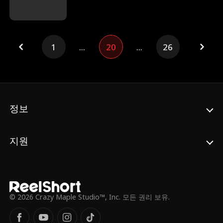
도 없이 사라졌다. 그렇게 3년 만에 돌아온 아
을까?
셔. 하지만 테사는 이미 그의 조카인 오스틴의
약혼녀가 된 상태였다.
1
...
20
...
26
정보
지원
© 2026 Crazy Maple Studio™, Inc. 모든 권리 보유.