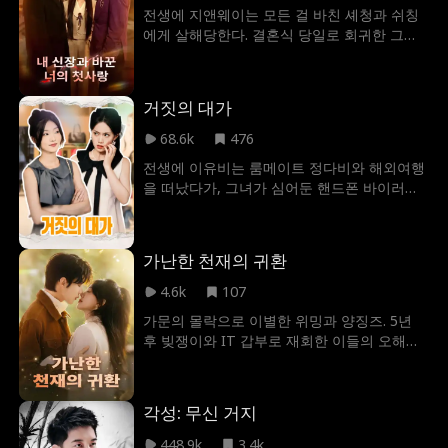
사랑에 대해 전혀 의심하지 않는다. 하지만 귀
전생에 지앤웨이는 모든 걸 바친 셰청과 쉬칭
국하여 다시 남자 친구를 만났을 때, 남자 친구
에게 살해당한다. 결혼식 당일로 회귀한 그녀
가 그녀의 가문에서 입양한 딸과 팔짱을 끼고
는 더 이상 참지 않는다! 셰청이 보란 듯 쉬칭
있는 모습을 목격한다. 그 순간, 그녀의 환상은
을 데려와 모욕하자, 지앤웨이는 그의 실체를
깨진다. 한편, 입양된 딸은 자신의 성을 이용하
폭로하며 윈하이 그룹 실권자라는 패를 꺼낸
여 재벌 가문의 진정한 상속녀인 척 연기하면
거짓의 대가
다. 분노한 셰청이 함부로 모욕한 구언안 역시
서 동창회에서 친구들과 함께 여주인공을 조
고귀한 신분을 가진 인물이었다. 지앤웨이는
68.6k
476
롱하고 모욕한다. 이에 진짜 상속녀인 여주인
구언안과 손잡고 원수들을 철저히 처단하며
공은 더 이상 참지 않고 세 명의 오빠의 도움을
전생에 이유비는 룸메이트 정다비와 해외여행
서로의 진심을 확인한다.
받아 그들에게 복수한다.
을 떠났다가, 그녀가 심어둔 핸드폰 바이러스
로 인해 카드를 도난당하고 끝내 비극적인 죽
음을 맞이했다. 과거로 회귀해 다시 눈을 뜬 이
유비는 똑같은 비극을 되풀이하지 않기 위해
가난한 천재의 귀환
철저한 방어벽을 세운다. 해킹과 도난 위험을
원천 차단하고자 아날로그 구형 2G폰을 사용
4.6k
107
하는 동시에, 정다비의 악행을 증명할 증거들
가문의 몰락으로 이별한 위밍과 양징즈. 5년
을 은밀히 수집하기 시작한다. 정다비는 이번
후 빚쟁이와 IT 갑부로 재회한 이들의 오해와
생에서도 변함없이 그녀를 무너뜨리기 위해
사랑을 그린 로맨스.
악독한 덫을 놓지만, 판은 이미 뒤집힌 뒤였다.
결국 추악한 악행이 천하에 까발려진 정다비
는 자신이 파놓은 함정에 스스로 빠져 법의 엄
각성: 무신 거지
중한 심판을 받게 된다.
448.9k
3.4k