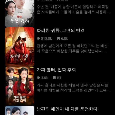
수년 전, 기공에 능한 가문이 멸망하고 여족장
은 자식들에게 그들의 기술을 절대로 사용하
지 말라고 경고했다. 시간이 지나, 신부를 뽑는
무술 대회에서, 다른 가문의 젊은 여자가 외국
인 상대에게 패배할 위기에 처한다. 그때, 그녀
화려한 귀환, 그녀의 반격
는 옥패를 깨고 사랑하는 사람을 지킬 수 있는
힘을 되찾는다.
818.8k
6.8k
전생에 남편에게 모든 걸 바쳤던 그녀는 배신
과 죽음으로 비참한 최후를 맞이했습니다. 가
족마저 잃고 절망 속에 쓰러졌지만, 기적적으
로 이번 생에 다시 태어난 그녀는 복수를 맹세
합니다. 남편의 정적과 손을 잡고, 단단하고 치
가짜 흉터, 진짜 후회
밀해진 모습으로 악당에게 치명적인 일격을
가합니다. 그녀의 냉혹한 복수극을 지켜보세
3.6k
83
요.
가짜 흉터로 시험한 재벌녀 옌샤! 남친은 다른
여자를 재벌로 착각해 그녀를 잔인하게 모욕
한다.
남편의 애인이 내 차를 운전한다