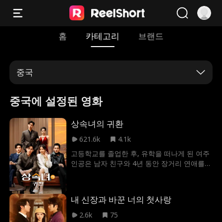
홈
카테고리
브랜드
중국
중국에 설정된 영화
상속녀의 귀환
621.6k
4.1k
고등학교를 졸업한 후, 유학을 떠나게 된 여주
인공은 남자 친구와 4년 동안 장거리 연애를
한다. 그녀는 평범한 가정 출신인 남자 친구가
열등감을 느낄까, 재벌 가문에서 태어난 자신
의 신분을 감추고 학자금 대출로 유학 중이라
내 신장과 바꾼 너의 첫사랑
고 주장하며 일반 집안의 딸인 것처럼 행동한
다. 장거리 연애 4년 동안, 그녀는 남자 친구의
2.6k
75