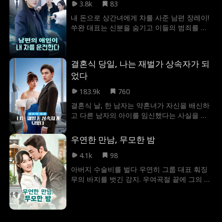
3.8k
83
내 돈으로 상간녀에게 차를 사준 남편 장레이!
쑤완 대표는 신분을 숨기고 이들의 범죄를 밝
혀내 통쾌하게 복수한다.
결혼식 당일, 나는 재벌가 상속자가 되
었다
183.9k
760
결혼식 날, 한 남자는 약혼녀가 자신을 배신하
고 다른 남자의 아이를 임신했다는 사실을 알
게 됐다. 어릴 적부터 원한을 품어 온 누군가가
그의 여자친구를 이용해 그를 해치려 한 것이
우연한 만남, 무모한 밤
었다. 그가 두 사람에게 굴욕을 당하는 순간,
한 재벌가의 상속녀가 나타났다. 그는 자신이
4.1k
98
재벌가의 잃어버린 상속자라는 사실을 알게
아버지 수술비를 벌다 우연히 그룹 대표 훠징
되고, 상속녀인 누나 덕에 성대한 결혼식을 올
무의 바지를 벗긴 강지. 우여곡절 끝에 그의 비
리게 되었다.
서로 입사한 그녀가 뜻밖의 임신까지 겪게 되
면서, 두 사람의 아찔하고 달콤한 선결혼 후연
애가 시작된다.