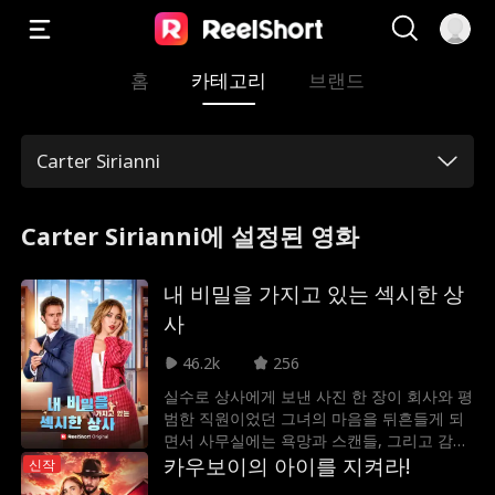
홈
카테고리
브랜드
Carter Sirianni
Carter Sirianni에 설정된 영화
내 비밀을 가지고 있는 섹시한 상
사
46.2k
256
실수로 상사에게 보낸 사진 한 장이 회사와 평
범한 직원이었던 그녀의 마음을 뒤흔들게 되
면서 사무실에는 욕망과 스캔들, 그리고 감춰
뒀던 비밀들이 걷잡을 수 없이 번져나가기 시
카우보이의 아이를 지켜라!
신작
작했는데...