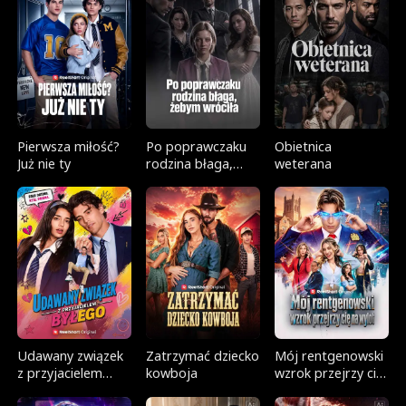
Pierwsza miłość?
Po poprawczaku
Obietnica
Już nie ty
rodzina błaga,
weterana
żebym wróciła
Udawany związek
Zatrzymać dziecko
Mój rentgenowski
z przyjacielem
kowboja
wzrok przejrzy cię
byłego
na wylot