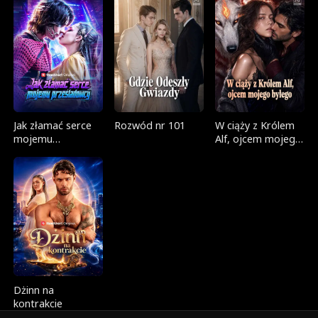
Jak złamać serce
Rozwód nr 101
W ciąży z Królem
mojemu
Alf, ojcem mojego
prześladowcy
byłego
Dżinn na
kontrakcie