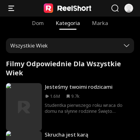
Dom
Kategoria
Marka
Wszystkie Wiek
Filmy Odpowiednie Dla Wszystkie
Wiek
Jesteśmy twoimi rodzicami
1.6M
9.7k
Studentka pierwszego roku wraca do
domu na słynne rodzinne Święto
Dziękczynienia. Wkrótce zaczyna
podejrzewać, że z jej rodzicami jest coś
nie tak.
Skrucha jest karą