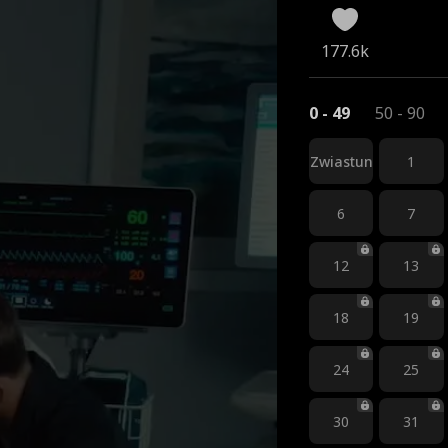
177.6k
0 - 49
50 - 90
Zwiastun
1
6
7
12
13
18
19
24
25
30
31