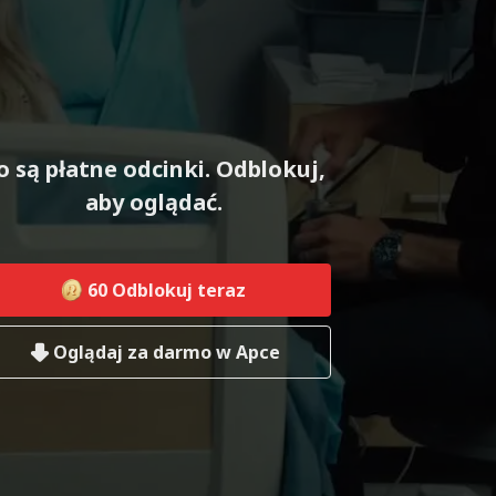
o są płatne odcinki. Odblokuj,
aby oglądać.
60
Odblokuj teraz
Oglądaj za darmo w Apce