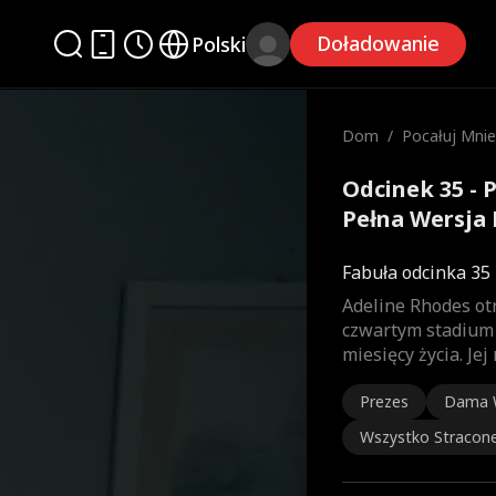
Doładowanie
Polski
Dom
/
Pocałuj Mnie
ni
Odcinek 35 - 
Pełna Wersja 
Fabuła odcinka 35
Adeline Rhodes ot
czwartym stadium 
miesięcy życia. Je
Prezes
Dama 
Wszystko Stracon