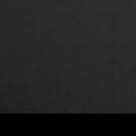
Cena
:
60
Saldo
:
0