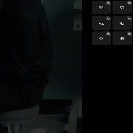
36
37
42
43
48
49