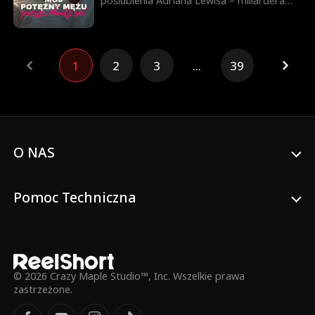
poślubienia Adriana Lewisa – miliardera
pogrążonego w śpiączce – zamiast swojej
siostry, Flory. W zamian ojciec obiecuje
opłacić leczenie jej ciężko chorego
dziadka. Gdy Adrian się wybudza, okazuje
1
2
3
...
39
się, że nie może chodzić, a otaczająca go
rzeczywistość pełna jest intryg. Pomiędzy
małżonkami powoli rodzi się uczucie, które
wystawi ich na próbę. Czy miłość może
zrodzić się z kłamstwa i poświęcenia?
O NAS
Pomoc Techniczna
© 2026 Crazy Maple Studio™, Inc. Wszelkie prawa
zastrzeżone.