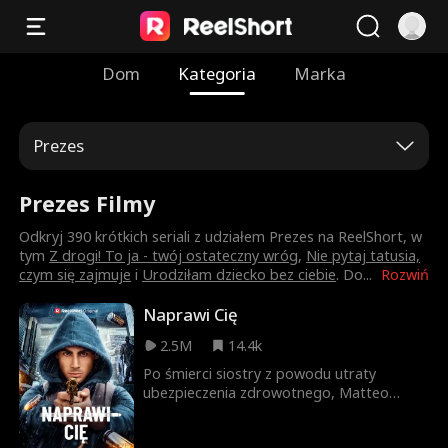
Dom
Kategoria
Marka
Prezes
Prezes Filmy
Odkryj 390 krótkich seriali z udziałem Prezes na ReelShort, w
tym
Z drogi! To ja - twój ostateczny wróg
,
Nie pytaj tatusia,
czym się zajmuje
i
Urodziłam dziecko bez ciebie
. Do
...
Rozwiń
Naprawi Cię
2.5M
14.4k
Po śmierci siostry z powodu utraty
ubezpieczenia zdrowotnego, Matteo
Leone, złamany człowiek, bierze
sprawiedliwość w swoje ręce, zabijając