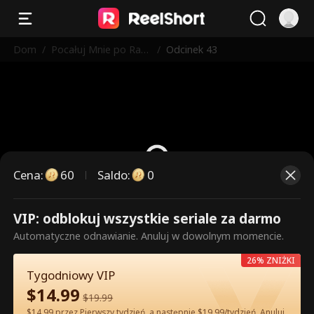
Dom
/
Pocałuj Mnie po Raz
/
Odcinek 43
Ostatni
Cena
:
60
Saldo
:
0
VIP: odblokuj wszystkie seriale za darmo
To są płatne odcinki. Odblokuj,
Automatyczne odnawianie. Anuluj w dowolnym momencie.
aby oglądać.
26% ZNIŻKI
Tygodniowy VIP
$
14.99
60
Odblokuj teraz
$
19.99
$14.99 przez Pierwszy tydzień, a następnie $19.99/tydzień. Anuluj