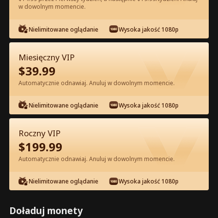
w dowolnym momencie.
Oglądaj za darmo w Apce
Nielimitowane oglądanie
Wysoka jakość 1080p
Miesięczny VIP
$
39.99
Automatycznie odnawiaj. Anuluj w dowolnym momencie.
Nielimitowane oglądanie
Wysoka jakość 1080p
Odcinek 43 - Pocałuj Mnie po Raz
Ostatni Pełna Wersja Filmu
Roczny VIP
$
199.99
0-49
50-90
Wszystkie Odcinki
Automatycznie odnawiaj. Anuluj w dowolnym momencie.
43
44
45
46
47
4
Nielimitowane oglądanie
Wysoka jakość 1080p
Doładuj monety