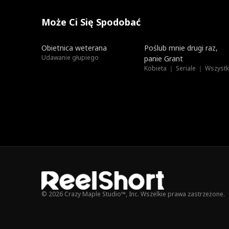
Może Ci Się Spodobać
Dubbing
Nowe
Obietnica weterana
Poślub mnie drugi raz,
Udawanie głupiego
panie Grant
© 2026 Crazy Maple Studio™, Inc. Wszelkie prawa zastrzeżone.