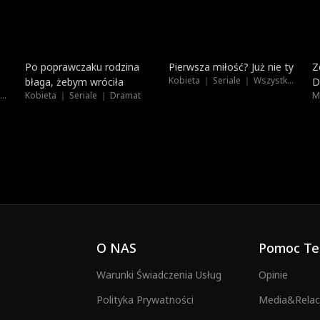
Dubbing
Nowe
Po poprawczaku rodzina
Pierwsza miłość? Już nie ty
Z
Kobieta ｜ Seriale ｜ Wszystkie Wiek
błaga, żebym wróciła
D
Kobieta ｜ Seriale ｜ Wszystkie Wiek
Kobieta ｜ Seriale ｜ Dramat
O NAS
Pomoc Te
Warunki Świadczenia Usług
Opinie
Polityka Prywatności
Media&Relacj