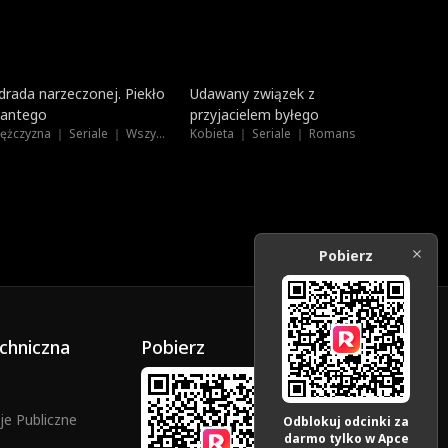
Dubbing
Na topie
drada narzeczonej. Piekło
Udawany związek z
antego
przyjacielem byłego
Mężczyzna ｜ Seriale ｜ Wszystkie Wiek
Kobieta ｜ Seriale ｜ Romans
Pobierz
chniczna
Pobierz
e Publiczne
Odblokuj odcinki za
darmo tylko w Apce