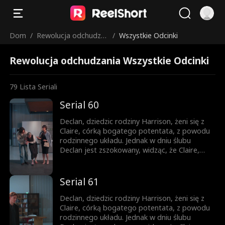
Dom
/
Rewolucja odchudza
/
Wszystkie Odcinki
nia
Rewolucja odchudzania Wszystkie Odcinki
79
Lista Seriali
Serial 60
Declan, dziedzic rodziny Harrison, żeni się z
Claire, córką bogatego potentata, z powodu
rodzinnego układu. Jednak w dniu ślubu
Declan jest zszokowany, widząc, że Claire,
którą spotyka po raz pierwszy, jest kobietą o
pełniejszych kształtach, ważącą prawie 300
funtów. Goście weselni szybko zamieniają
Serial 61
Declana w pośmiewisko wydarzenia.
Niechętnie rozpoczyna życie małżeńskie z tą
Declan, dziedzic rodziny Harrison, żeni się z
nieznajomą, a intensywna miłość Claire do
Claire, córką bogatego potentata, z powodu
niego tylko zwiększa jego stres. Kiedy starania
rodzinnego układu. Jednak w dniu ślubu