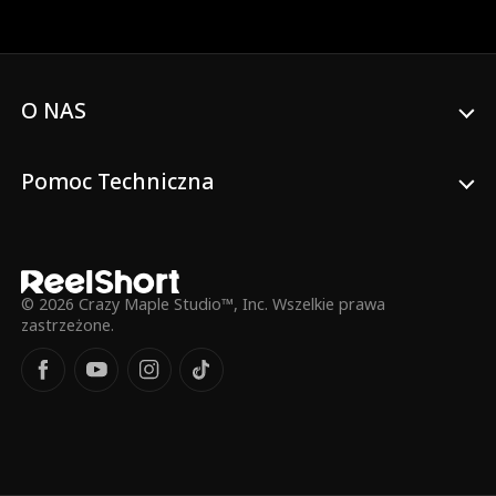
niego tylko zwiększa jego stres. Kiedy starania
Claire o ochronę ich miłości przypadkowo
rozgniewają Declana, on, obsesyjnie skupiony
na wyglądzie, okrutnie wyładowuje na niej
frustracje, nawet krytykując jej wagę. Głęboko
O NAS
zraniona Claire postanawia rozpocząć podróż
odchudzania, zdeterminowana, by Declan
żałował swoich działań.
Pomoc Techniczna
© 2026 Crazy Maple Studio™, Inc. Wszelkie prawa
zastrzeżone.