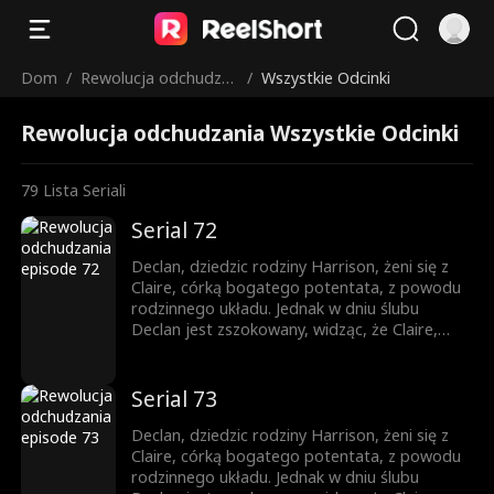
Dom
/
Rewolucja odchudza
/
Wszystkie Odcinki
nia
Rewolucja odchudzania Wszystkie Odcinki
79
Lista Seriali
Serial 72
Declan, dziedzic rodziny Harrison, żeni się z
Claire, córką bogatego potentata, z powodu
rodzinnego układu. Jednak w dniu ślubu
Declan jest zszokowany, widząc, że Claire,
którą spotyka po raz pierwszy, jest kobietą o
pełniejszych kształtach, ważącą prawie 300
funtów. Goście weselni szybko zamieniają
Serial 73
Declana w pośmiewisko wydarzenia.
Niechętnie rozpoczyna życie małżeńskie z tą
Declan, dziedzic rodziny Harrison, żeni się z
nieznajomą, a intensywna miłość Claire do
Claire, córką bogatego potentata, z powodu
niego tylko zwiększa jego stres. Kiedy starania
rodzinnego układu. Jednak w dniu ślubu