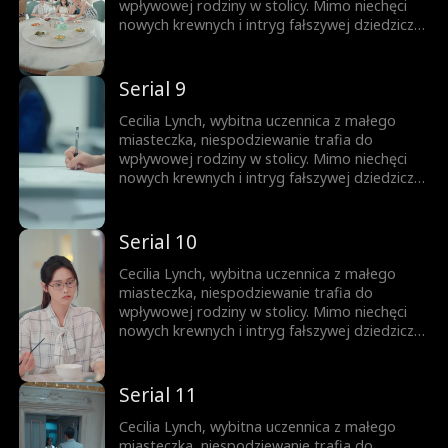
wpływowej rodziny w stolicy. Mimo niechęci
nowych krewnych i intryg fałszywej dziedziczki,
nie daje za wygraną. Całą uwagę skupia na
nauce, wykorzystując każdą szansę na rozwój.
Jej upór otwiera drzwi na prestiżowy
Serial 9
uniwersytet, zapewniając przyszłość
zbudowaną na własnych sukcesach.
Cecilia Lynch, wybitna uczennica z małego
miasteczka, niespodziewanie trafia do
wpływowej rodziny w stolicy. Mimo niechęci
nowych krewnych i intryg fałszywej dziedziczki,
nie daje za wygraną. Całą uwagę skupia na
nauce, wykorzystując każdą szansę na rozwój.
Jej upór otwiera drzwi na prestiżowy
Serial 10
uniwersytet, zapewniając przyszłość
zbudowaną na własnych sukcesach.
Cecilia Lynch, wybitna uczennica z małego
miasteczka, niespodziewanie trafia do
wpływowej rodziny w stolicy. Mimo niechęci
nowych krewnych i intryg fałszywej dziedziczki,
nie daje za wygraną. Całą uwagę skupia na
nauce, wykorzystując każdą szansę na rozwój.
Jej upór otwiera drzwi na prestiżowy
Serial 11
uniwersytet, zapewniając przyszłość
zbudowaną na własnych sukcesach.
Cecilia Lynch, wybitna uczennica z małego
miasteczka, niespodziewanie trafia do