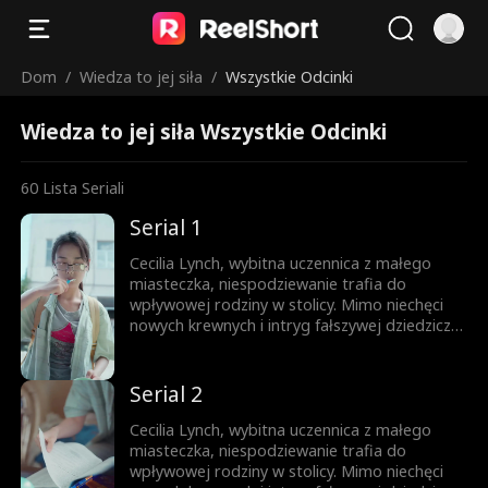
Dom
/
Wiedza to jej siła
/
Wszystkie Odcinki
Wiedza to jej siła Wszystkie Odcinki
60
Lista Seriali
Serial 1
Cecilia Lynch, wybitna uczennica z małego
miasteczka, niespodziewanie trafia do
wpływowej rodziny w stolicy. Mimo niechęci
nowych krewnych i intryg fałszywej dziedziczki,
nie daje za wygraną. Całą uwagę skupia na
nauce, wykorzystując każdą szansę na rozwój.
Jej upór otwiera drzwi na prestiżowy
Serial 2
uniwersytet, zapewniając przyszłość
zbudowaną na własnych sukcesach.
Cecilia Lynch, wybitna uczennica z małego
miasteczka, niespodziewanie trafia do
wpływowej rodziny w stolicy. Mimo niechęci