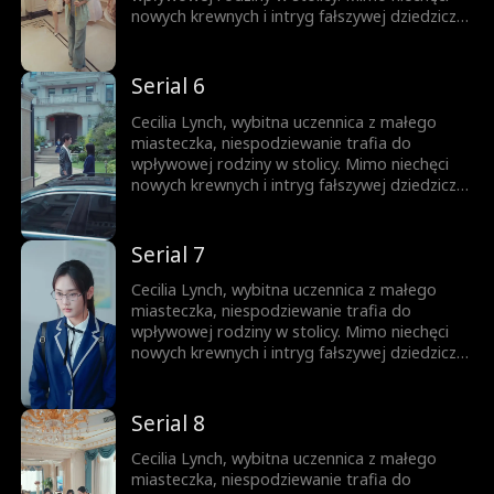
nowych krewnych i intryg fałszywej dziedziczki,
nie daje za wygraną. Całą uwagę skupia na
nauce, wykorzystując każdą szansę na rozwój.
Jej upór otwiera drzwi na prestiżowy
Serial 6
uniwersytet, zapewniając przyszłość
zbudowaną na własnych sukcesach.
Cecilia Lynch, wybitna uczennica z małego
miasteczka, niespodziewanie trafia do
wpływowej rodziny w stolicy. Mimo niechęci
nowych krewnych i intryg fałszywej dziedziczki,
nie daje za wygraną. Całą uwagę skupia na
nauce, wykorzystując każdą szansę na rozwój.
Jej upór otwiera drzwi na prestiżowy
Serial 7
uniwersytet, zapewniając przyszłość
zbudowaną na własnych sukcesach.
Cecilia Lynch, wybitna uczennica z małego
miasteczka, niespodziewanie trafia do
wpływowej rodziny w stolicy. Mimo niechęci
nowych krewnych i intryg fałszywej dziedziczki,
nie daje za wygraną. Całą uwagę skupia na
nauce, wykorzystując każdą szansę na rozwój.
Jej upór otwiera drzwi na prestiżowy
Serial 8
uniwersytet, zapewniając przyszłość
zbudowaną na własnych sukcesach.
Cecilia Lynch, wybitna uczennica z małego
miasteczka, niespodziewanie trafia do