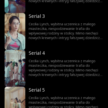
nowych krewnych i intryg fałszywej dziedziczki,
nie daje za wygraną. Całą uwagę skupia na
nauce, wykorzystując każdą szansę na rozwój.
Jej upór otwiera drzwi na prestiżowy
Serial 3
uniwersytet, zapewniając przyszłość
zbudowaną na własnych sukcesach.
Cecilia Lynch, wybitna uczennica z małego
miasteczka, niespodziewanie trafia do
wpływowej rodziny w stolicy. Mimo niechęci
nowych krewnych i intryg fałszywej dziedziczki,
nie daje za wygraną. Całą uwagę skupia na
nauce, wykorzystując każdą szansę na rozwój.
Jej upór otwiera drzwi na prestiżowy
Serial 4
uniwersytet, zapewniając przyszłość
zbudowaną na własnych sukcesach.
Cecilia Lynch, wybitna uczennica z małego
miasteczka, niespodziewanie trafia do
wpływowej rodziny w stolicy. Mimo niechęci
nowych krewnych i intryg fałszywej dziedziczki,
nie daje za wygraną. Całą uwagę skupia na
nauce, wykorzystując każdą szansę na rozwój.
Jej upór otwiera drzwi na prestiżowy
Serial 5
uniwersytet, zapewniając przyszłość
zbudowaną na własnych sukcesach.
Cecilia Lynch, wybitna uczennica z małego
miasteczka, niespodziewanie trafia do
wpływowej rodziny w stolicy. Mimo niechęci