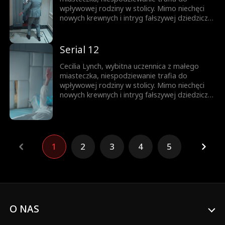
wpływowej rodziny w stolicy. Mimo niechęci
nowych krewnych i intryg fałszywej dziedziczki,
nie daje za wygraną. Całą uwagę skupia na
nauce, wykorzystując każdą szansę na rozwój.
Jej upór otwiera drzwi na prestiżowy
Serial 12
uniwersytet, zapewniając przyszłość
zbudowaną na własnych sukcesach.
Cecilia Lynch, wybitna uczennica z małego
miasteczka, niespodziewanie trafia do
wpływowej rodziny w stolicy. Mimo niechęci
nowych krewnych i intryg fałszywej dziedziczki,
nie daje za wygraną. Całą uwagę skupia na
nauce, wykorzystując każdą szansę na rozwój.
Jej upór otwiera drzwi na prestiżowy
uniwersytet, zapewniając przyszłość
zbudowaną na własnych sukcesach.
1
2
3
4
5
O NAS