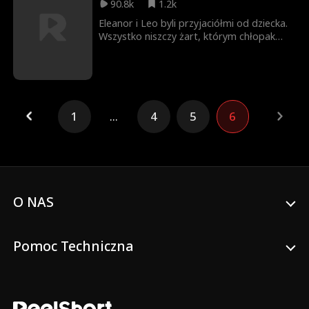
90.8k
1.2k
Emma odkrywa, że ten prześladowca ma
więcej tajemnic, niż myślała.
Eleanor i Leo byli przyjaciółmi od dziecka.
Wszystko niszczy żart, którym chłopak
chce zaimponować innej dziewczynie.
Zdradzona Eleanor znika bez śladu. Daleko
stąd układa życie na nowo, a dręczony
wyrzutami sumienia Leo odchodzi od
zmysłów. Nie wie, że tej zdrady nie da się
1
...
4
5
6
naprawić.
O NAS
Pomoc Techniczna