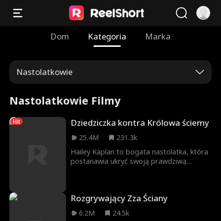
Dom
Kategoria
Marka
Nastolatkowie
Nastolatkowie Filmy
Dziedziczka kontra Królowa ściemy
Hit
25.4M
231.3k
Hailey Kaplan to bogata nastolatka, która
postanawia ukryć swoją prawdziwą
tożsamość, gdy przenosi się do publicznej
szkoły średniej – Western High . Ma dość
tego, że wszyscy widzą w niej tylko córkę
Rozgrywający Zza Ściany
milionerów. Marzy o normalnym życiu,
prawdziwych przyjaźniach i byciu
6.2M
24.5k
traktowaną jak zwyczajna dziewczyna. Jej