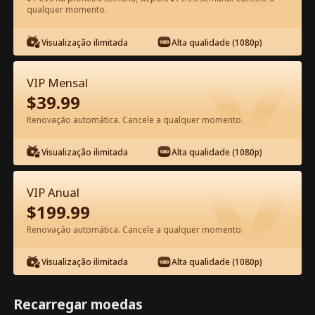
qualquer momento.
Assista Grátis no App
Visualização ilimitada
Alta qualidade (1080p)
VIP Mensal
$
39.99
Renovação automática. Cancele a qualquer momento.
Visualização ilimitada
Alta qualidade (1080p)
Episódio 15 - Você Mexeu com as
Irmãs Erradas Filme completo
VIP Anual
$
199.99
1-50
51-61
Todos os episódios
Renovação automática. Cancele a qualquer momento.
15
16
17
18
19
2
Visualização ilimitada
Alta qualidade (1080p)
Recarregar moedas