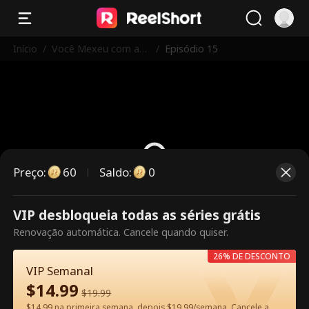
Início
/
Você Mexeu com as I
/
Episódio 15
rmãs Erradas
Preço
:
60
Saldo
:
0
VIP desbloqueia todas as séries grátis
Este episódio é pago. Desbloqueie
Renovação automática. Cancele quando quiser.
para assistir.
26% DE DESCONTO
VIP Semanal
$
14.99
60
Desbloquear agora
$
19.99
$14.99 na primeira semana, depois $19.99/semana. Cancele a