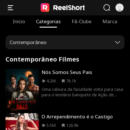
Início
Categorias
Fã-Clube
Marca
Contemporâneo
Contemporâneo Filmes
Nós Somos Seus Pais
4.2M
76.1k
Uma caloura da faculdade volta para casa
para o lendário banquete de Ação de
Graças da família e começa a suspeitar
que há algo muito errado com seus pais.
O Arrependimento é o Castigo
5.5M
126.9k