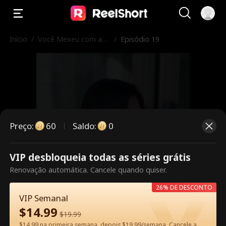
Início
/
Você Mexeu com as I
/
Episódio 19
rmãs Erradas
Preço
:
60
Saldo
:
0
VIP desbloqueia todas as séries grátis
Este episódio é pago. Desbloqueie
Renovação automática. Cancele quando quiser.
para assistir.
26% DE DESCONTO
VIP Semanal
$
14.99
$
19.99
60
Desbloquear agora
$14.99 na primeira semana, depois $19.99/semana. Cancele a