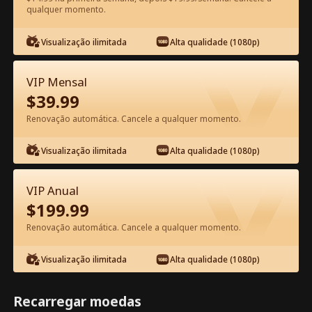
qualquer momento.
Assista Grátis no App
Visualização ilimitada
Alta qualidade (1080p)
VIP Mensal
$
39.99
Renovação automática. Cancele a qualquer momento.
Visualização ilimitada
Alta qualidade (1080p)
Episódio 19 - Você Mexeu com as
VIP Anual
Irmãs Erradas Filme completo
$
199.99
Renovação automática. Cancele a qualquer momento.
1-50
51-61
Todos os episódios
Visualização ilimitada
Alta qualidade (1080p)
19
20
21
22
23
2
Recarregar moedas