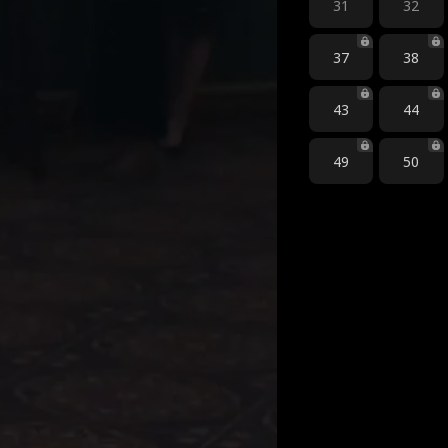
31
32
37
38
43
44
49
50