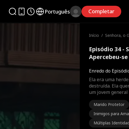
Completar
Português
Início
/
Senhora, o 
beu-se do se
Episódio 34 -
Apercebeu-se 
completo
Enredo do Episódi
Ela era uma herdei
destruída. Ela que
um jovem general 
Marido Protetor
Inimigos para Am
Múltiplas Identida