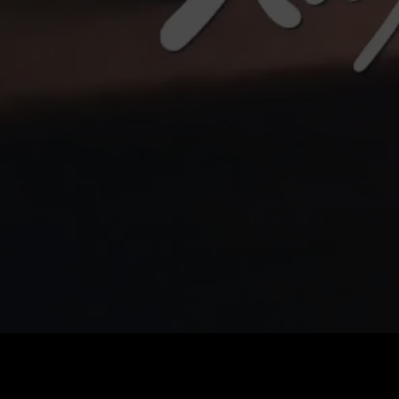
Preço
:
60
Saldo
:
0