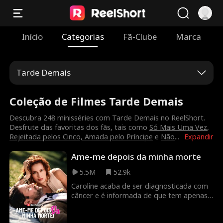
Início
Categorias
Fã-Clube
Marca
Tarde Demais
Coleção de Filmes Tarde Demais
Descubra 248 minisséries com Tarde Demais no ReelShort.
Desfrute das favoritas dos fãs, tais como
Só Mais Uma Vez
,
Rejeitada pelos Cinco, Amada pelo Príncipe
e
Não
...
Expandir
Ame-me depois da minha morte
5.5M
52.9k
Caroline acaba de ser diagnosticada com
câncer e é informada de que tem apenas
três meses de vida quando Stacy, a antiga
paixão de seu marido Eric, aparece com