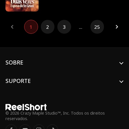
para ser ela mesma foi Vince Grant, o CEO
que a contratou para ser sua esposa de
fachada por um ano. Mas, após o melhor
ano de sua vida, Nora precisa voltar para
1
2
3
...
25
sua família abusiva, que já planeja obrigá-
la a aceitar um novo casamento por
contrato. Até então frio e controlado,
Vince se vê desesperado por uma chance
de reconquistá-la — mesmo após Nora
sair de sua vida sem dizer uma única
palavra. Ao perceber que Nora está
SOBRE
voltando a ser a mulher amedrontada que
todos conseguiam controlar, Vince decide
agir. Com ou sem contrato, ele fará de
SUPORTE
tudo para salvá-la.
© 2026 Crazy Maple Studio™, Inc. Todos os direitos
reservados.