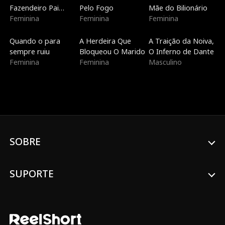
Fazendeiro Pai
Pelo Fogo
Mãe do Bilionário
Solteiro
Feminina
Feminina
Feminina
Dublado
Tendências
Dublado
Quando o para
A Herdeira Que
A Traição da Noiva,
sempre ruiu
Bloqueou O Marido
O Inferno de Dante
Feminina
Feminina
Masculino
SOBRE
SUPORTE