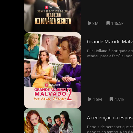
8M
146.5k
Grande Marido Malvad
Ellie Holland é obrigada a
vendeu para a família Lyo
4.6M
47.1k
A redenção da espos
Depois de perceber que es
de volta no tempo. Não é t