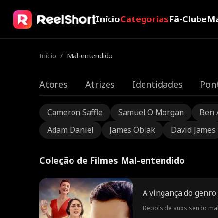
Início
Categorias
Fã-Clube
Ma
Início
/
Mal-entendido
Atores
Atrizes
Identidades
Pont
Cameron Saffle
Samuel O Morgan
Ben 
Adam Daniel
James Oblak
David James
Coleção de Filmes Mal-entendido
A vingança do genro
Depois de anos sendo malt