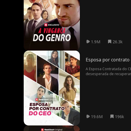
1.9M
26.3k
Esposa por contrato
A Esposa Contratada do CEO
desesperada de recuperar 
Khloe Adams, que está igu
Khloe acaba na cama de Jasp
19.6M
196k