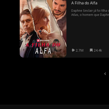
A Filha do Alfa
Daphne Sinclair já foi filh
Atlas, o homem que Daphne 
dolorosa quando você se ap
2.7M
24.4k