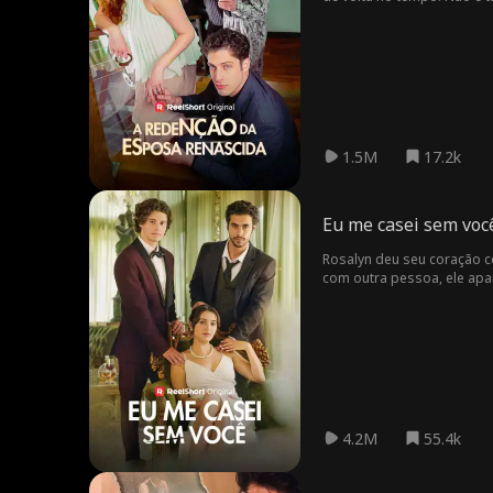
1.5M
17.2k
Eu me casei sem voc
Rosalyn deu seu coração c
com outra pessoa, ele apare
4.2M
55.4k