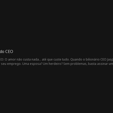
 do CEO
: O amor não custa nada... até que custe tudo. Quando o bilionário CEO Jaspe
seu emprego. Uma esposa? Um herdeiro? Sem problemas, basta assinar um co
almente desesperada porque precisa de dinheiro para salvar a vida de sua
er, ele percebe que tudo o que foi escrito em seu contrato... foi feito para s