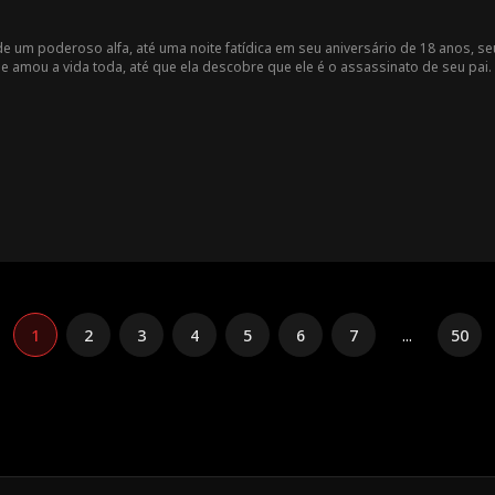
a de um poderoso alfa, até uma noite fatídica em seu aniversário de 18 anos, se
amou a vida toda, até que ela descobre que ele é o assassinato de seu pai. 
aixona pela filha do seu inimigo. Como diz o ditado ... antes de buscar ving
1
2
3
4
5
6
7
...
50