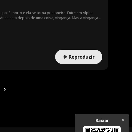
u pai é morto e ela se torna prisioneira. Entre em Alpha
Atlas está depois de uma coisa, vingança. Mas a vingança é
ança, lembre -se de cavar dois túmulos.
Reproduzir
Baixar