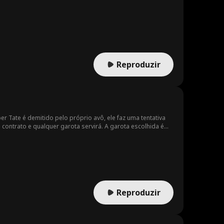
Reproduzir
r Tate é demitido pelo próprio avô, ele faz uma tentativa
ntrato e qualquer garota servirá. A garota escolhida é
 irmã. Sem amor, sem sexo, sem compromissos, mas quando
er quebrado.
Reproduzir