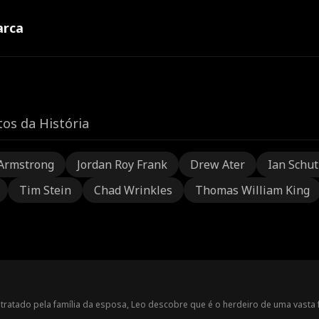
rca
os da História
Armstrong
Jordan Roy Frank
Drew Ater
Ian Schu
Tim Stein
Chad Wrinkles
Thomas William King
ratado pela família da esposa, Leo descobre que é o herdeiro de uma vasta f