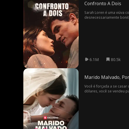
Confronto A Dois
Sarah Loren é uma viúva co
desnecessariamente bonito,
6.1M
80.5k
Marido Malvado, Por
Você é forçada a se casar 
dólares, você se vendeu p