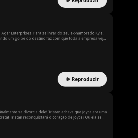
Reproduzir
Ager Enterprises. Para se livrar do seu ex-namorado Kyle,
ndo um golpe do destino faz com que toda a empresa veja
Reproduzir
nalmente se divorcia dele! Tristan achava que Joyce era uma
reta! Tristan reconquistará o coração de Joyce? Ou ela se