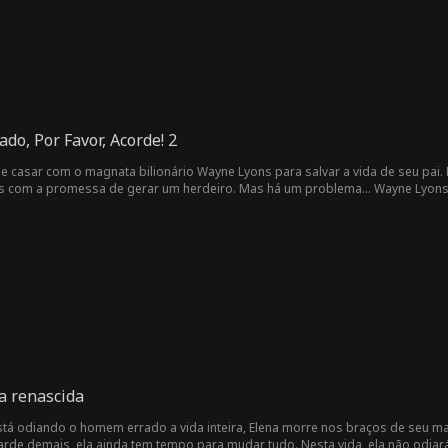
o, Por Favor, Acorde! 2
 se casar com o magnata bilionário Wayne Lyons para salvar a vida de seu pai. 
ns com a promessa de gerar um herdeiro. Mas há um problema... Wayne Lyon
a renascida
tá odiando o homem errado a vida inteira, Elena morre nos braços de seu mar
arde demais, ela ainda tem tempo para mudar tudo. Nesta vida, ela não odiará 