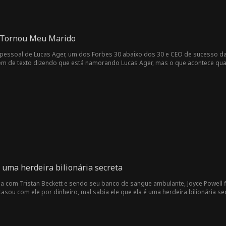
 Tornou Meu Marido
a pessoal de Lucas Ager, um dos Forbes 30 abaixo dos 30 e CEO de sucesso da 
em de texto dizendo que está namorando Lucas Ager, mas o que acontece qua
 a demitirá... ou segredos do passado virão à tona?
 uma herdeira bilionária secreta
 com Tristan Beckett e sendo seu banco de sangue ambulante, Joyce Powell fi
asou com ele por dinheiro, mal sabia ele que ela é uma herdeira bilionária sec
 fofo William Pope?