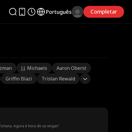
Completar
Português
tzman
J.J. Michaels
Aaron Oberst
Griffin Blazi
Tristan Rewald
ortuna. Agora é hora de se vingar!