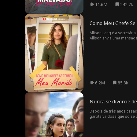
11.6M
242.7k
Como Meu Chefe Se
Allison Lang é a secretári
Allison envia uma mensag
sua mensagem?! Lucas Ager
6.2M
85.3k
Nunca se divorcie de
Depois de três anos casada
garota vaidosa que só se c
apaixonará por um jovem e