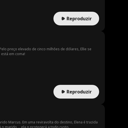
Reproduzir
Pelo preço elevado de cinco milhões de dólares, Ellie se
s está em coma!
Reproduzir
ido Marcus. Em uma reviravolta do destino, Elena é trazida
o marido ... ela o protegerá a todo custo.