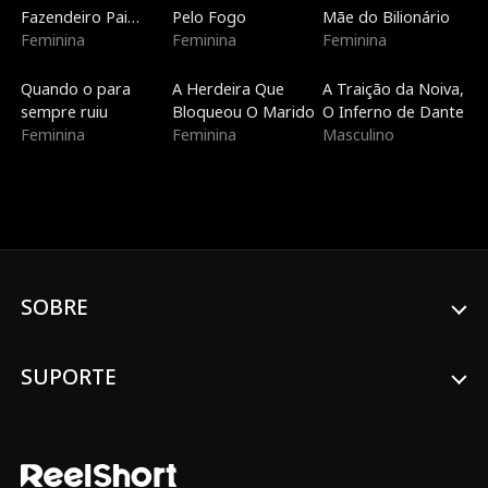
Fazendeiro Pai
Pelo Fogo
Mãe do Bilionário
Solteiro
Feminina
Feminina
Feminina
Dublado
Tendências
Dublado
Quando o para
A Herdeira Que
A Traição da Noiva,
sempre ruiu
Bloqueou O Marido
O Inferno de Dante
Feminina
Feminina
Masculino
SOBRE
SUPORTE