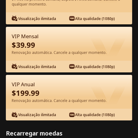
qualquer momento.
Assista Grátis no App
Visualização ilimitada
Alta qualidade (1080p)
VIP Mensal
$
39.99
Renovação automática. Cancele a qualquer momento.
Visualização ilimitada
Alta qualidade (1080p)
Episódio 45 - A Virgem e o Bilionário
Filme completo
VIP Anual
$
199.99
1-50
51-76
Todos os episódios
Renovação automática. Cancele a qualquer momento.
45
46
47
48
49
5
Visualização ilimitada
Alta qualidade (1080p)
Recarregar moedas