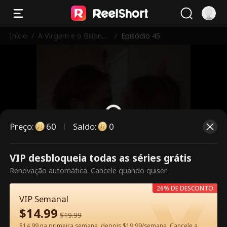
Início
/
A Virgem e o Bilionári
/
Episódio 45
o
Preço
:
60
Saldo
:
0
VIP desbloqueia todas as séries grátis
Este episódio é pago. Desbloqueie
Renovação automática. Cancele quando quiser.
para assistir.
26% DE DESCONTO
VIP Semanal
$
14.99
60
Desbloquear agora
$
19.99
$14.99 na primeira semana, depois $19.99/semana. Cancele a