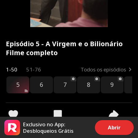
Episódio 5 - A Virgem e o Bilionário
Filme completo
1-50
51-76
Todos os episódios
5
6
7
8
9
1
Exclusivo no App:
20.5k
645k
Compartilhar
Abrir
Desbloqueios Grátis