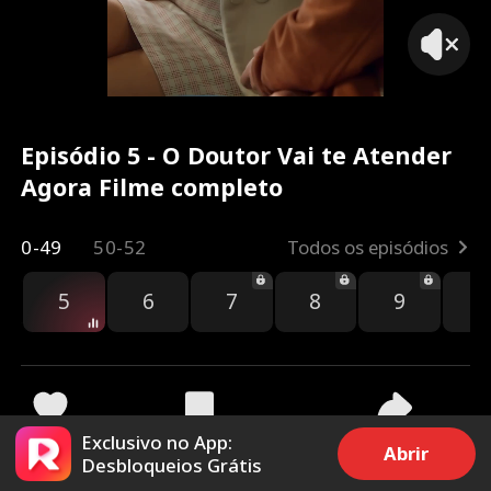
Episódio 5 - O Doutor Vai te Atender
Agora Filme completo
0-49
50-52
Todos os episódios
5
6
7
8
9
1
Exclusivo no App:
3.2k
54k
Compartilhar
Abrir
Desbloqueios Grátis