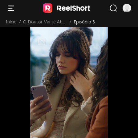
Início
/
O Doutor Vai te Aten
/
Episódio 5
der Agora
Todo o mundo é gostoso com
uma máscara.