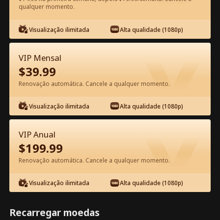
qualquer momento.
Assista Grátis no App
Visualização ilimitada
Alta qualidade (1080p)
VIP Mensal
$
39.99
Renovação automática. Cancele a qualquer momento.
Visualização ilimitada
Alta qualidade (1080p)
Episódio 50 - A Esposa da Estrela
Trabalha Aqui Filme completo
VIP Anual
$
199.99
1-50
51-80
Todos os episódios
Renovação automática. Cancele a qualquer momento.
45
46
47
48
49
50
Visualização ilimitada
Alta qualidade (1080p)
Recarregar moedas