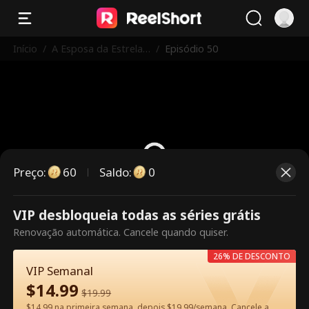
Início
/
A Esposa da Estrela
/
Episódio 50
Trabalha Aqui
Preço
:
60
Saldo
:
0
VIP desbloqueia todas as séries grátis
Este episódio é pago. Desbloqueie
Renovação automática. Cancele quando quiser.
para assistir.
26% DE DESCONTO
VIP Semanal
$
14.99
60
Desbloquear agora
$
19.99
$14.99 na primeira semana, depois $19.99/semana. Cancele a