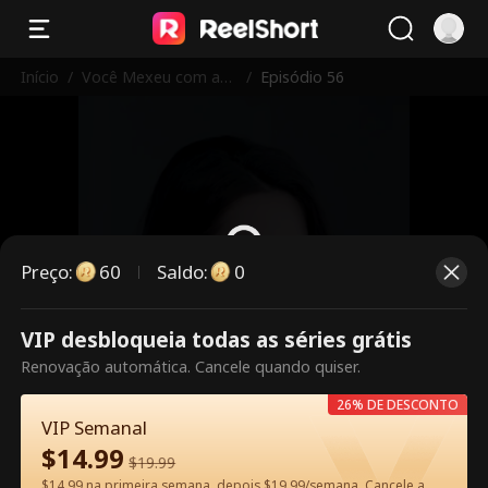
Início
/
Você Mexeu com as I
/
Episódio 56
rmãs Erradas
Preço
:
60
Saldo
:
0
VIP desbloqueia todas as séries grátis
Este episódio é pago. Desbloqueie
Renovação automática. Cancele quando quiser.
para assistir.
26% DE DESCONTO
VIP Semanal
$
14.99
60
Desbloquear agora
$
19.99
$14.99 na primeira semana, depois $19.99/semana. Cancele a