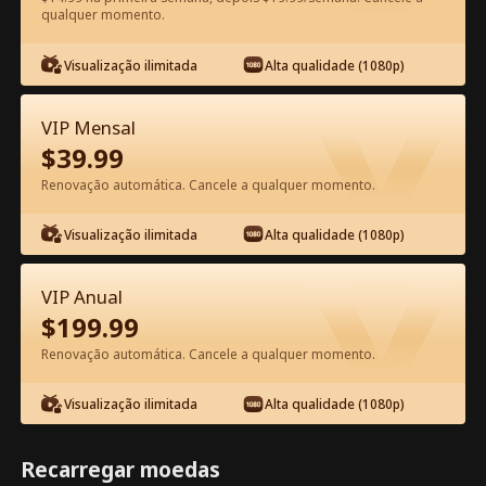
qualquer momento.
Assista Grátis no App
Visualização ilimitada
Alta qualidade (1080p)
VIP Mensal
$
39.99
Renovação automática. Cancele a qualquer momento.
Visualização ilimitada
Alta qualidade (1080p)
Episódio 56 - Você Mexeu com as
Irmãs Erradas Filme completo
VIP Anual
$
199.99
1-50
51-61
Todos os episódios
Renovação automática. Cancele a qualquer momento.
56
57
58
59
60
6
Visualização ilimitada
Alta qualidade (1080p)
Recarregar moedas