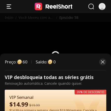
Início
/
Você Mexeu com as I
/
Episódio 58
rmãs Erradas
Preço
:
60
Saldo
:
0
VIP desbloqueia todas as séries grátis
Este episódio é pago. Desbloqueie
Renovação automática. Cancele quando quiser.
para assistir.
26% DE DESCONTO
VIP Semanal
$
14.99
60
Desbloquear agora
$
19.99
$14.99 na primeira semana, depois $19.99/semana. Cancele a