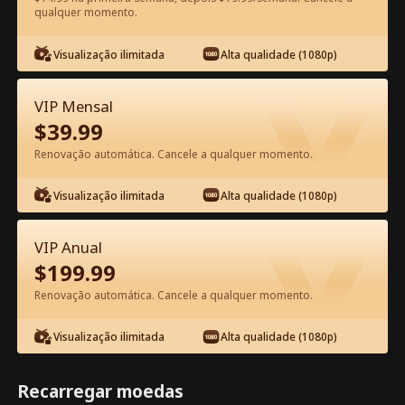
qualquer momento.
Assista Grátis no App
Visualização ilimitada
Alta qualidade (1080p)
VIP Mensal
$
39.99
Renovação automática. Cancele a qualquer momento.
Visualização ilimitada
Alta qualidade (1080p)
Episódio 58 - Você Mexeu com as
Irmãs Erradas Filme completo
VIP Anual
$
199.99
1-50
51-61
Todos os episódios
Renovação automática. Cancele a qualquer momento.
56
57
58
59
60
61
Visualização ilimitada
Alta qualidade (1080p)
Recarregar moedas