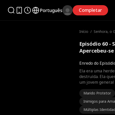
Completar
Português
Início
/
Senhora, o 
beu-se do se
Episódio 60 -
Apercebeu-se 
completo
Enredo do Episódi
Ela era uma herdei
destruída. Ela que
um jovem general 
Marido Protetor
Inimigos para Am
Múltiplas Identida