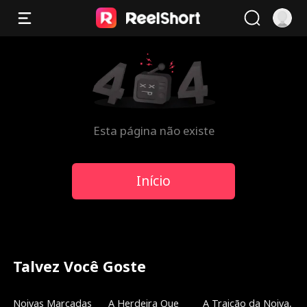
Esta página não existe
Início
Talvez Você Goste
Dublado
Tendências
Dublado
Noivas Marcadas
A Herdeira Que
A Traição da Noiva,