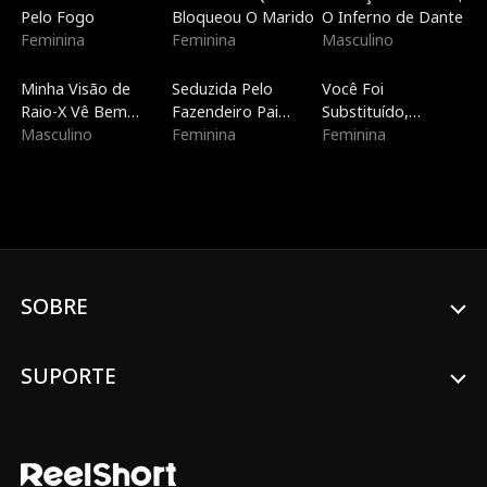
Pelo Fogo
Bloqueou O Marido
O Inferno de Dante
Feminina
Feminina
Masculino
Dublado
Novo
Novo
Minha Visão de
Seduzida Pelo
Você Foi
Raio-X Vê Bem
Fazendeiro Pai
Substituído,
Através de Você
Masculino
Solteiro
Feminina
Primeiro Amor
Feminina
SOBRE
SUPORTE