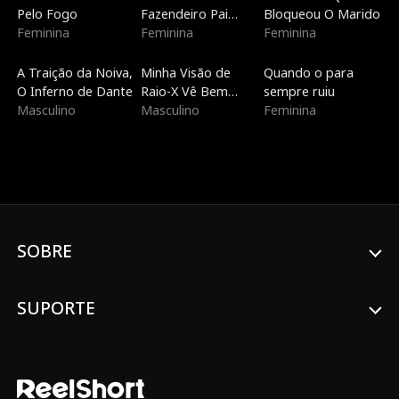
Pelo Fogo
Fazendeiro Pai
Bloqueou O Marido
Feminina
Solteiro
Feminina
Feminina
Dublado
Dublado
Dublado
A Traição da Noiva,
Minha Visão de
Quando o para
O Inferno de Dante
Raio-X Vê Bem
sempre ruiu
Masculino
Através de Você
Masculino
Feminina
SOBRE
SUPORTE