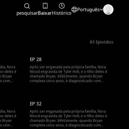
Português
pesquisar
Baixar
Histórico
83
Episódios
EP 28
lia, Nora
Após ser enganada pela própria família, Nora
ho deles é
Wood engravida de Tyler Holt, e o filho deles é
o Bryan
chamado Bryan. Infelizmente, quando Bryan
do com
completa cinco anos, é diagnosticado com
médicas, Nora
leucemia. Para cobrir as despesas médicas, Nora
 família que
decide vender o pingente de jade da família que
busca por
Tyler lhe deu, desencadeando uma busca por
dade. Enquanto
Bryan pela família Holt em toda a cidade. Enquanto
EP 32
omo secretária
isso, Nora se junta ao Holt Group como secretária
ntos, seus
de Tyler. À medida que trabalham juntos, seus
lia, Nora
Após ser enganada pela própria família, Nora
 e o
sentimentos um pelo outro crescem, e o
ho deles é
Wood engravida de Tyler Holt, e o filho deles é
o tempo.
relacionamento deles floresce com o tempo.
o Bryan
chamado Bryan. Infelizmente, quando Bryan
do com
completa cinco anos, é diagnosticado com