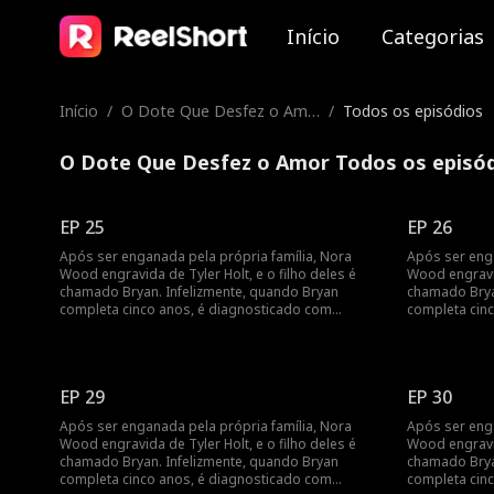
Início
Categorias
Início
/
O Dote Que Desfez o Amo
/
Todos os episódios
r
O Dote Que Desfez o Amor Todos os episó
EP 25
EP 26
Após ser enganada pela própria família, Nora
Após ser enga
Wood engravida de Tyler Holt, e o filho deles é
Wood engravid
chamado Bryan. Infelizmente, quando Bryan
chamado Brya
completa cinco anos, é diagnosticado com
completa cin
leucemia. Para cobrir as despesas médicas, Nora
leucemia. Par
decide vender o pingente de jade da família que
decide vender
Tyler lhe deu, desencadeando uma busca por
Tyler lhe de
Bryan pela família Holt em toda a cidade. Enquanto
Bryan pela fa
EP 29
EP 30
isso, Nora se junta ao Holt Group como secretária
isso, Nora se
de Tyler. À medida que trabalham juntos, seus
de Tyler. À m
Após ser enganada pela própria família, Nora
Após ser enga
sentimentos um pelo outro crescem, e o
sentimentos 
Wood engravida de Tyler Holt, e o filho deles é
Wood engravid
relacionamento deles floresce com o tempo.
relacionamen
chamado Bryan. Infelizmente, quando Bryan
chamado Brya
completa cinco anos, é diagnosticado com
completa cin