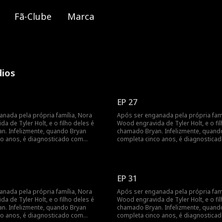
Fã-Clube
Marca
dios
EP 27
nada pela própria família, Nora
Após ser enganada pela própria famí
a de Tyler Holt, e o filho deles é
Wood engravida de Tyler Holt, e o fil
n. Infelizmente, quando Bryan
chamado Bryan. Infelizmente, quand
co anos, é diagnosticado com
completa cinco anos, é diagnostica
a cobrir as despesas médicas, Nora
leucemia. Para cobrir as despesas 
 o pingente de jade da família que
decide vender o pingente de jade da
u, desencadeando uma busca por
Tyler lhe deu, desencadeando uma 
mília Holt em toda a cidade. Enquanto
Bryan pela família Holt em toda a ci
EP 31
 junta ao Holt Group como secretária
isso, Nora se junta ao Holt Group c
edida que trabalham juntos, seus
de Tyler. À medida que trabalham ju
nada pela própria família, Nora
Após ser enganada pela própria famí
um pelo outro crescem, e o
sentimentos um pelo outro crescem,
a de Tyler Holt, e o filho deles é
Wood engravida de Tyler Holt, e o fil
to deles floresce com o tempo.
relacionamento deles floresce com 
n. Infelizmente, quando Bryan
chamado Bryan. Infelizmente, quand
co anos, é diagnosticado com
completa cinco anos, é diagnostica