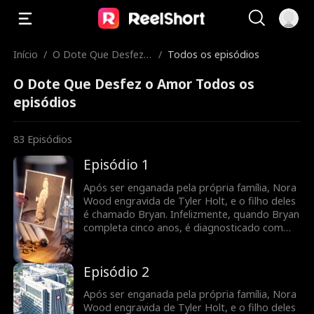
Início
/
O Dote Que Desfez o
/
Todos os episódios
Amor
O Dote Que Desfez o Amor Todos os
episódios
83
Episódios
Episódio 1
Após ser enganada pela própria família, Nora
Wood engravida de Tyler Holt, e o filho deles
é chamado Bryan. Infelizmente, quando Bryan
completa cinco anos, é diagnosticado com
leucemia. Para cobrir as despesas médicas,
Nora decide vender o pingente de jade da
família que Tyler lhe deu, desencadeando uma
Episódio 2
busca por Bryan pela família Holt em toda a
cidade. Enquanto isso, Nora se junta ao Holt
Após ser enganada pela própria família, Nora
Group como secretária de Tyler. À medida
Wood engravida de Tyler Holt, e o filho deles