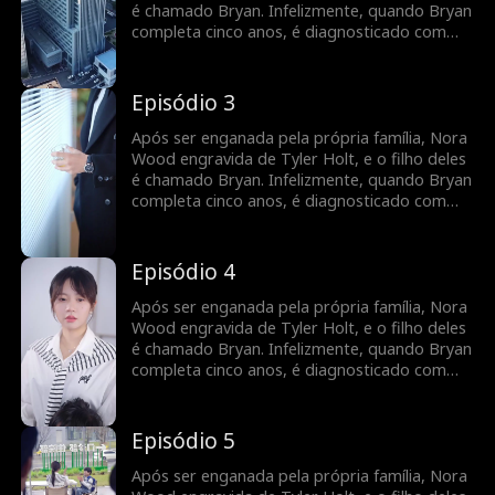
que trabalham juntos, seus sentimentos um
é chamado Bryan. Infelizmente, quando Bryan
pelo outro crescem, e o relacionamento deles
completa cinco anos, é diagnosticado com
floresce com o tempo.
leucemia. Para cobrir as despesas médicas,
Nora decide vender o pingente de jade da
família que Tyler lhe deu, desencadeando uma
Episódio 3
busca por Bryan pela família Holt em toda a
cidade. Enquanto isso, Nora se junta ao Holt
Após ser enganada pela própria família, Nora
Group como secretária de Tyler. À medida
Wood engravida de Tyler Holt, e o filho deles
que trabalham juntos, seus sentimentos um
é chamado Bryan. Infelizmente, quando Bryan
pelo outro crescem, e o relacionamento deles
completa cinco anos, é diagnosticado com
floresce com o tempo.
leucemia. Para cobrir as despesas médicas,
Nora decide vender o pingente de jade da
família que Tyler lhe deu, desencadeando uma
Episódio 4
busca por Bryan pela família Holt em toda a
cidade. Enquanto isso, Nora se junta ao Holt
Após ser enganada pela própria família, Nora
Group como secretária de Tyler. À medida
Wood engravida de Tyler Holt, e o filho deles
que trabalham juntos, seus sentimentos um
é chamado Bryan. Infelizmente, quando Bryan
pelo outro crescem, e o relacionamento deles
completa cinco anos, é diagnosticado com
floresce com o tempo.
leucemia. Para cobrir as despesas médicas,
Nora decide vender o pingente de jade da
família que Tyler lhe deu, desencadeando uma
Episódio 5
busca por Bryan pela família Holt em toda a
cidade. Enquanto isso, Nora se junta ao Holt
Após ser enganada pela própria família, Nora