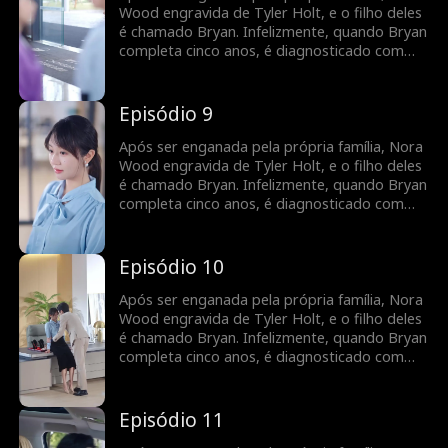
Group como secretária de Tyler. À medida
Wood engravida de Tyler Holt, e o filho deles
que trabalham juntos, seus sentimentos um
é chamado Bryan. Infelizmente, quando Bryan
pelo outro crescem, e o relacionamento deles
completa cinco anos, é diagnosticado com
floresce com o tempo.
leucemia. Para cobrir as despesas médicas,
Nora decide vender o pingente de jade da
família que Tyler lhe deu, desencadeando uma
Episódio 9
busca por Bryan pela família Holt em toda a
cidade. Enquanto isso, Nora se junta ao Holt
Após ser enganada pela própria família, Nora
Group como secretária de Tyler. À medida
Wood engravida de Tyler Holt, e o filho deles
que trabalham juntos, seus sentimentos um
é chamado Bryan. Infelizmente, quando Bryan
pelo outro crescem, e o relacionamento deles
completa cinco anos, é diagnosticado com
floresce com o tempo.
leucemia. Para cobrir as despesas médicas,
Nora decide vender o pingente de jade da
família que Tyler lhe deu, desencadeando uma
Episódio 10
busca por Bryan pela família Holt em toda a
cidade. Enquanto isso, Nora se junta ao Holt
Após ser enganada pela própria família, Nora
Group como secretária de Tyler. À medida
Wood engravida de Tyler Holt, e o filho deles
que trabalham juntos, seus sentimentos um
é chamado Bryan. Infelizmente, quando Bryan
pelo outro crescem, e o relacionamento deles
completa cinco anos, é diagnosticado com
floresce com o tempo.
leucemia. Para cobrir as despesas médicas,
Nora decide vender o pingente de jade da
família que Tyler lhe deu, desencadeando uma
Episódio 11
busca por Bryan pela família Holt em toda a